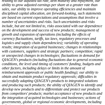
relating to our adjusted tax rate, debt maturity and repayment, our
ability to grow adjusted earnings per share at a greater rate than
sales, our ability to improve operating efficiencies and maintain
disciplined capital allocation, are forward-looking, such statements
are based on current expectations and assumptions that involve a
number of uncertainties and risks. Such uncertainties and risks
include, but are not limited to, risks associated with our dependence
on the development and success of new products; management of
growth and expansion of operations (including the effects of
currency fluctuations, tariffs, tax laws, regulatory processes and
logistics and supply chain dependencies); variability of operating
results; integration of acquired businesses; changes in relationships
with customers, suppliers and strategic partners; competition; rapid
or unexpected changes in technologies; fluctuations in demand for
QIAGEN's products (including fluctuations due to general economic
conditions, the level and timing of customers' funding, budgets and
other factors, including delays or limits in the amount of
reimbursement approvals or public health funding); our ability to
obtain and maintain product regulatory approvals; difficulties in
successfully adapting QIAGEN's products to integrated solutions
and producing such products; the ability of QIAGEN to identify and
develop new products and to differentiate and protect our products
from competitors' products; market acceptance of new products and
the integration of acquired technologies and businesses; actions of
governments, global or regional economic developments, including