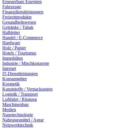
Erneuerbare Energien
Fahrzeuge
Finanzdienstleistungen
Freizeitprodukte
Gesundheitswesen
Getränke / Tabak
Halbleiter
Handel / E-Commerce
Hardware
Holz / Papier
Hotels / Tourismus
Immobilien
Industrie / Mischkonzerne
Internet
IT-Dienstleistungen
Konsumgüter
Kosmetik
Kunststoffe / Verpackungen
Logistik / Transport
Luftfahrt / Rüstung
Maschinenbau
Medien
Nanotechnologie
Nahrungsmittel / Agrar
Netzwerktechnik