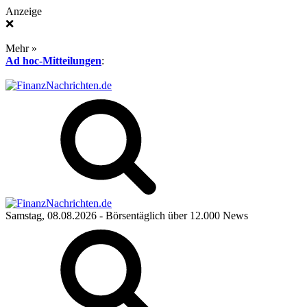
Anzeige
❌
Mehr »
Ad hoc-Mitteilungen
:
Samstag, 08.08.2026
- Börsentäglich über 12.000 News