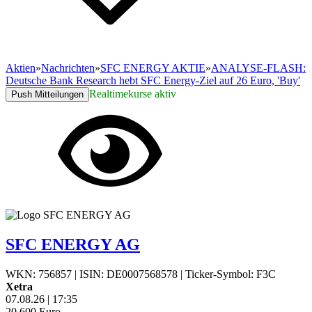
Aktien
»
Nachrichten
»
SFC ENERGY AKTIE
»
ANALYSE-FLASH:
Deutsche Bank Research hebt SFC Energy-Ziel auf 26 Euro, 'Buy'
Realtimekurse aktiv
Push Mitteilungen
SFC ENERGY AG
WKN: 756857
|
ISIN: DE0007568578
|
Ticker-Symbol: F3C
Xetra
07.08.26
|
17:35
20,600
Euro