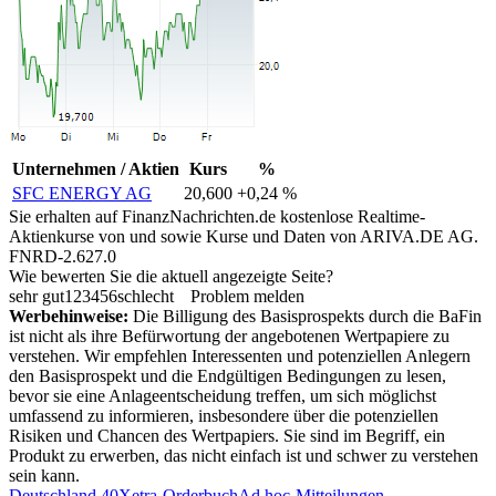
Unternehmen / Aktien
Kurs
%
SFC ENERGY AG
20,600
+0,24 %
Sie erhalten auf FinanzNachrichten.de kostenlose Realtime-
Aktienkurse von
und
sowie Kurse und Daten von
ARIVA.DE AG
.
FNRD-2.627.0
Wie bewerten Sie die aktuell angezeigte Seite?
sehr gut
1
2
3
4
5
6
schlecht
Problem melden
Werbehinweise:
Die Billigung des Basisprospekts durch die BaFin
ist nicht als ihre Befürwortung der angebotenen Wertpapiere zu
verstehen. Wir empfehlen Interessenten und potenziellen Anlegern
den Basisprospekt und die Endgültigen Bedingungen zu lesen,
bevor sie eine Anlageentscheidung treffen, um sich möglichst
umfassend zu informieren, insbesondere über die potenziellen
Risiken und Chancen des Wertpapiers. Sie sind im Begriff, ein
Produkt zu erwerben, das nicht einfach ist und schwer zu verstehen
sein kann.
Deutschland 40
Xetra-Orderbuch
Ad hoc-Mitteilungen