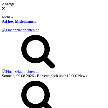
Anzeige
❌
Mehr »
Ad hoc-Mitteilungen
:
Sonntag, 09.08.2026
- Börsentäglich über 12.000 News