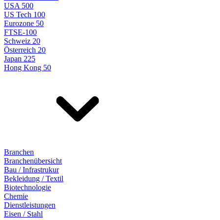
USA 500
US Tech 100
Eurozone 50
FTSE-100
Schweiz 20
Österreich 20
Japan 225
Hong Kong 50
Branchen
Branchenübersicht
Bau / Infrastrukur
Bekleidung / Textil
Biotechnologie
Chemie
Dienstleistungen
Eisen / Stahl