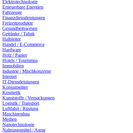
Elektrotechnologie
Erneuerbare Energien
Fahrzeuge
Finanzdienstleistungen
Freizeitprodukte
Gesundheitswesen
Getränke / Tabak
Halbleiter
Handel / E-Commerce
Hardware
Holz / Papier
Hotels / Tourismus
Immobilien
Industrie / Mischkonzerne
Internet
IT-Dienstleistungen
Konsumgüter
Kosmetik
Kunststoffe / Verpackungen
Logistik / Transport
Luftfahrt / Rüstung
Maschinenbau
Medien
Nanotechnologie
Nahrungsmittel / Agrar