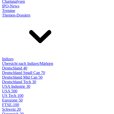
Chartanalysen
IPO-News
Termine
Themen-Dossiers
Indizes
Übersicht nach Indizes/Märkten
Deutschland 40
Deutschland Small Cap 70
Deutschland Mid Cap 50
Deutschland Tech 30
USA Industrie 30
USA 500
US Tech 100
Eurozone 50
FTSE-100
Schweiz 20
Österreich 20