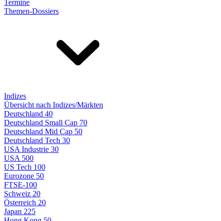
Termine
Themen-Dossiers
Indizes
Übersicht nach Indizes/Märkten
Deutschland 40
Deutschland Small Cap 70
Deutschland Mid Cap 50
Deutschland Tech 30
USA Industrie 30
USA 500
US Tech 100
Eurozone 50
FTSE-100
Schweiz 20
Österreich 20
Japan 225
Hong Kong 50