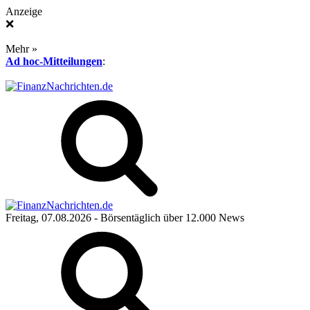
Anzeige
❌
Mehr »
Ad hoc-Mitteilungen
:
Freitag, 07.08.2026
- Börsentäglich über 12.000 News