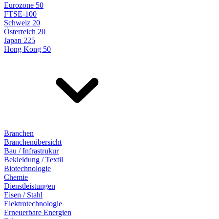
Eurozone 50
FTSE-100
Schweiz 20
Österreich 20
Japan 225
Hong Kong 50
Branchen
Branchenübersicht
Bau / Infrastrukur
Bekleidung / Textil
Biotechnologie
Chemie
Dienstleistungen
Eisen / Stahl
Elektrotechnologie
Erneuerbare Energien