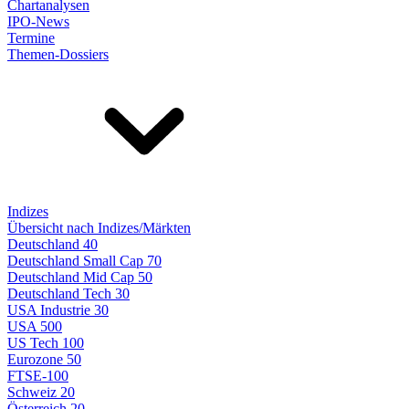
Chartanalysen
IPO-News
Termine
Themen-Dossiers
Indizes
Übersicht nach Indizes/Märkten
Deutschland 40
Deutschland Small Cap 70
Deutschland Mid Cap 50
Deutschland Tech 30
USA Industrie 30
USA 500
US Tech 100
Eurozone 50
FTSE-100
Schweiz 20
Österreich 20