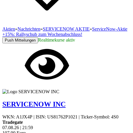
Aktien
»
Nachrichten
»
SERVICENOW AKTIE
»
ServiceNow-Aktie
+15%: Rallyschub zum Wochenabschluss!
Realtimekurse aktiv
Push Mitteilungen
SERVICENOW INC
WKN: A1JX4P
|
ISIN: US81762P1021
|
Ticker-Symbol: 4S0
Tradegate
07.08.26
|
21:59
107,90
Euro