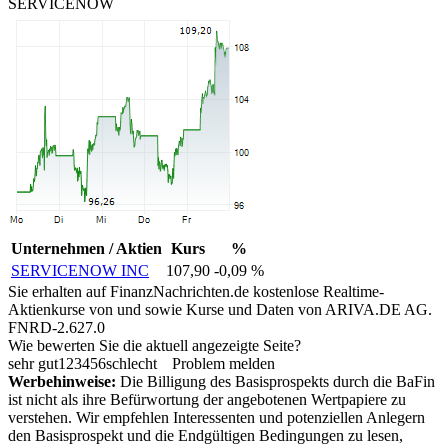
SERVICENOW
Unternehmen / Aktien
Kurs
%
SERVICENOW INC
107,90
-0,09 %
Sie erhalten auf FinanzNachrichten.de kostenlose Realtime-
Aktienkurse von
und
sowie Kurse und Daten von
ARIVA.DE AG
.
FNRD-2.627.0
Wie bewerten Sie die aktuell angezeigte Seite?
sehr gut
1
2
3
4
5
6
schlecht
Problem melden
Werbehinweise:
Die Billigung des Basisprospekts durch die BaFin
ist nicht als ihre Befürwortung der angebotenen Wertpapiere zu
verstehen. Wir empfehlen Interessenten und potenziellen Anlegern
den Basisprospekt und die Endgültigen Bedingungen zu lesen,