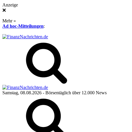
Anzeige
❌
Mehr »
Ad hoc-Mitteilungen
:
Samstag, 08.08.2026
- Börsentäglich über 12.000 News