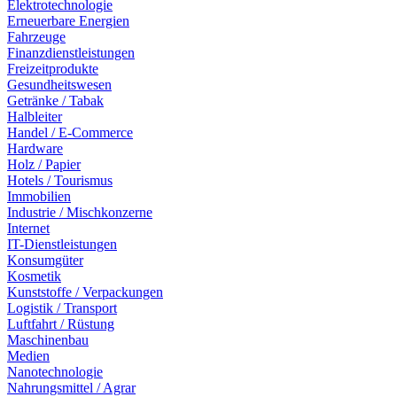
Elektrotechnologie
Erneuerbare Energien
Fahrzeuge
Finanzdienstleistungen
Freizeitprodukte
Gesundheitswesen
Getränke / Tabak
Halbleiter
Handel / E-Commerce
Hardware
Holz / Papier
Hotels / Tourismus
Immobilien
Industrie / Mischkonzerne
Internet
IT-Dienstleistungen
Konsumgüter
Kosmetik
Kunststoffe / Verpackungen
Logistik / Transport
Luftfahrt / Rüstung
Maschinenbau
Medien
Nanotechnologie
Nahrungsmittel / Agrar