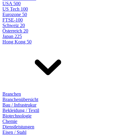
USA 500
US Tech 100
Eurozone 50
FTSE-100
Schweiz 20
Österreich 20
Japan 225
Hong Kong 50
Branchen
Branchenübersicht
Bau / Infrastrukur
Bekleidung / Textil
Biotechnologie
Chemie
Dienstleistungen
Eisen / Stahl