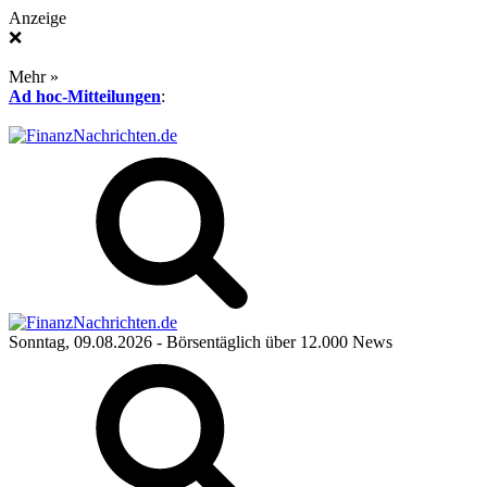
Anzeige
❌
Mehr »
Ad hoc-Mitteilungen
:
Sonntag, 09.08.2026
- Börsentäglich über 12.000 News