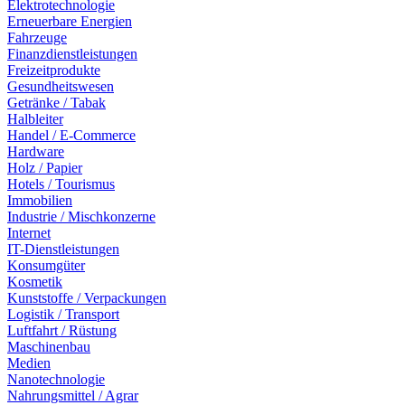
Elektrotechnologie
Erneuerbare Energien
Fahrzeuge
Finanzdienstleistungen
Freizeitprodukte
Gesundheitswesen
Getränke / Tabak
Halbleiter
Handel / E-Commerce
Hardware
Holz / Papier
Hotels / Tourismus
Immobilien
Industrie / Mischkonzerne
Internet
IT-Dienstleistungen
Konsumgüter
Kosmetik
Kunststoffe / Verpackungen
Logistik / Transport
Luftfahrt / Rüstung
Maschinenbau
Medien
Nanotechnologie
Nahrungsmittel / Agrar