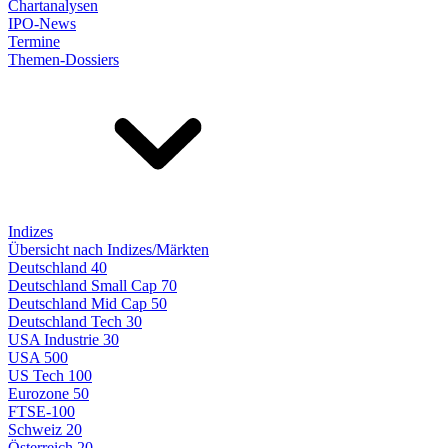
Chartanalysen
IPO-News
Termine
Themen-Dossiers
Indizes
Übersicht nach Indizes/Märkten
Deutschland 40
Deutschland Small Cap 70
Deutschland Mid Cap 50
Deutschland Tech 30
USA Industrie 30
USA 500
US Tech 100
Eurozone 50
FTSE-100
Schweiz 20
Österreich 20