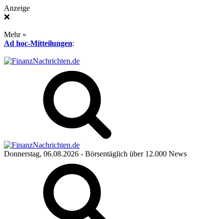
Anzeige
❌
Mehr »
Ad hoc-Mitteilungen
:
Donnerstag, 06.08.2026
- Börsentäglich über 12.000 News