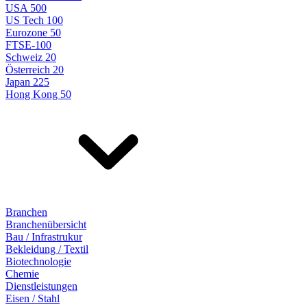
USA 500
US Tech 100
Eurozone 50
FTSE-100
Schweiz 20
Österreich 20
Japan 225
Hong Kong 50
Branchen
Branchenübersicht
Bau / Infrastrukur
Bekleidung / Textil
Biotechnologie
Chemie
Dienstleistungen
Eisen / Stahl