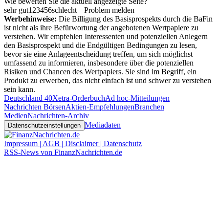
Wie bewerten Sie die aktuell angezeigte Seite?
sehr gut
1
2
3
4
5
6
schlecht
Problem melden
Werbehinweise:
Die Billigung des Basisprospekts durch die BaFin
ist nicht als ihre Befürwortung der angebotenen Wertpapiere zu
verstehen. Wir empfehlen Interessenten und potenziellen Anlegern
den Basisprospekt und die Endgültigen Bedingungen zu lesen,
bevor sie eine Anlageentscheidung treffen, um sich möglichst
umfassend zu informieren, insbesondere über die potenziellen
Risiken und Chancen des Wertpapiers. Sie sind im Begriff, ein
Produkt zu erwerben, das nicht einfach ist und schwer zu verstehen
sein kann.
Deutschland 40
Xetra-Orderbuch
Ad hoc-Mitteilungen
Nachrichten Börsen
Aktien-Empfehlungen
Branchen
Medien
Nachrichten-Archiv
Mediadaten
Datenschutzeinstellungen
Impressum | AGB | Disclaimer | Datenschutz
RSS-News von FinanzNachrichten.de