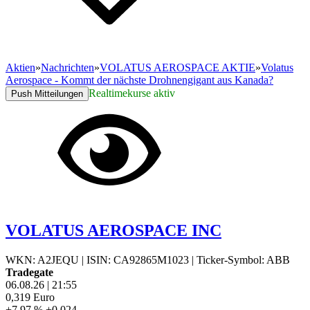
Aktien
»
Nachrichten
»
VOLATUS AEROSPACE AKTIE
»
Volatus
Aerospace - Kommt der nächste Drohnengigant aus Kanada?
Realtimekurse aktiv
Push Mitteilungen
VOLATUS AEROSPACE INC
WKN: A2JEQU
|
ISIN: CA92865M1023
|
Ticker-Symbol: ABB
Tradegate
06.08.26
|
21:55
0,319
Euro
+7,97 %
+0,024