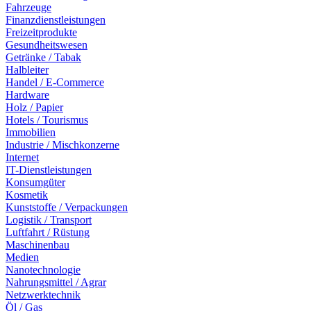
Fahrzeuge
Finanzdienstleistungen
Freizeitprodukte
Gesundheitswesen
Getränke / Tabak
Halbleiter
Handel / E-Commerce
Hardware
Holz / Papier
Hotels / Tourismus
Immobilien
Industrie / Mischkonzerne
Internet
IT-Dienstleistungen
Konsumgüter
Kosmetik
Kunststoffe / Verpackungen
Logistik / Transport
Luftfahrt / Rüstung
Maschinenbau
Medien
Nanotechnologie
Nahrungsmittel / Agrar
Netzwerktechnik
Öl / Gas