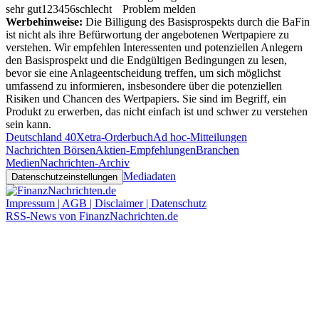
sehr gut
1
2
3
4
5
6
schlecht
Problem melden
Werbehinweise:
Die Billigung des Basisprospekts durch die BaFin
ist nicht als ihre Befürwortung der angebotenen Wertpapiere zu
verstehen. Wir empfehlen Interessenten und potenziellen Anlegern
den Basisprospekt und die Endgültigen Bedingungen zu lesen,
bevor sie eine Anlageentscheidung treffen, um sich möglichst
umfassend zu informieren, insbesondere über die potenziellen
Risiken und Chancen des Wertpapiers. Sie sind im Begriff, ein
Produkt zu erwerben, das nicht einfach ist und schwer zu verstehen
sein kann.
Deutschland 40
Xetra-Orderbuch
Ad hoc-Mitteilungen
Nachrichten Börsen
Aktien-Empfehlungen
Branchen
Medien
Nachrichten-Archiv
Mediadaten
Datenschutzeinstellungen
Impressum | AGB | Disclaimer | Datenschutz
RSS-News von FinanzNachrichten.de