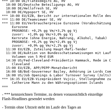
*** 10:00 DE/Flatexdegiro AG, HV 

  10:00 DE/Deutsche Beteiligungs AG, HV 

  10:00 DE/Hellofresh SE, HV 

  10:00 DE/Hypoport SE, HV 

*** 10:00 EU/EZB, Bericht zur internationalen Rolle des
*** 11:00 DE/Teamviewer SE, HV 

*** 11:00 EU/Verbraucherpreise Eurozone (Vorabschätzung
     Eurozone 

     PROGNOSE: +0,2% gg Vm/+3,2% gg Vj 

     zuvor:  +1,0% gg Vm/+3,0% gg Vj 

     Kernrate (ohne Energie, Nahrung, Alkohol, Tabak) 

     PROGNOSE: +0,2% gg Vm/+2,4% gg Vj 

     zuvor:  +0,9% gg Vm/+2,2% gg Vj 

  11:30 EU/EZB, Zuteilung Haupt-Refi-Tender 

  11:30 DE/Auktion von Bundesschatzanweisungen mit Lauf
     Volumen von 5 Mrd EUR 

  14:30 US/Fed-Cleveland-Präsidentin Hammack, Rede im C
     Cleveland 

  15:00 EU/EZB, APP/PEPP-Monatsbericht 

  16:00 GB/BoE-Gouverneur Bailey, Anhörung im Lords Com
  16:00 US/Job Openings & Labor Turnover Survey (Jolts)
*** 16:35 EU/EZB-Vizepräsident Vujcic, Stellungnahme zu
     Catherine Mann zu den Währungsoptionen Islands 

- *** kennzeichnen Termine, zu denen voraussichtlich einzeilige
Flash-Headlines gesendet werden
- Termin ohne Uhrzeit steht im Laufe des Tages an