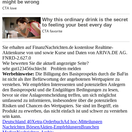
Sie erhalten auf FinanzNachrichten.de kostenlose Realtime-
Aktienkurse von
und
sowie Kurse und Daten von
ARIVA.DE AG
.
FNRD-2.627.0
Wie bewerten Sie die aktuell angezeigte Seite?
sehr gut
1
2
3
4
5
6
schlecht
Problem melden
Werbehinweise:
Die Billigung des Basisprospekts durch die BaFin
ist nicht als ihre Befürwortung der angebotenen Wertpapiere zu
verstehen. Wir empfehlen Interessenten und potenziellen Anlegern
den Basisprospekt und die Endgültigen Bedingungen zu lesen,
bevor sie eine Anlageentscheidung treffen, um sich möglichst
umfassend zu informieren, insbesondere über die potenziellen
Risiken und Chancen des Wertpapiers. Sie sind im Begriff, ein
Produkt zu erwerben, das nicht einfach ist und schwer zu verstehen
sein kann.
Deutschland 40
Xetra-Orderbuch
Ad hoc-Mitteilungen
Nachrichten Börsen
Aktien-Empfehlungen
Branchen