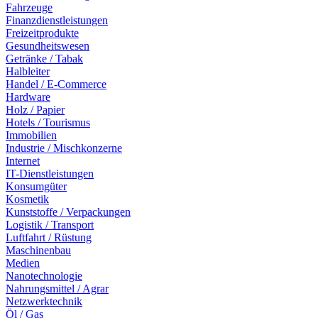
Fahrzeuge
Finanzdienstleistungen
Freizeitprodukte
Gesundheitswesen
Getränke / Tabak
Halbleiter
Handel / E-Commerce
Hardware
Holz / Papier
Hotels / Tourismus
Immobilien
Industrie / Mischkonzerne
Internet
IT-Dienstleistungen
Konsumgüter
Kosmetik
Kunststoffe / Verpackungen
Logistik / Transport
Luftfahrt / Rüstung
Maschinenbau
Medien
Nanotechnologie
Nahrungsmittel / Agrar
Netzwerktechnik
Öl / Gas