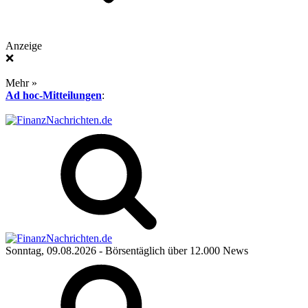
Anzeige
❌
Mehr »
Ad hoc-Mitteilungen
:
Sonntag, 09.08.2026
- Börsentäglich über 12.000 News