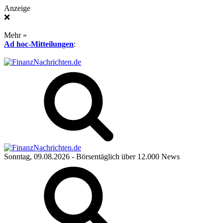
Anzeige
❌
Mehr »
Ad hoc-Mitteilungen
:
Sonntag, 09.08.2026
- Börsentäglich über 12.000 News