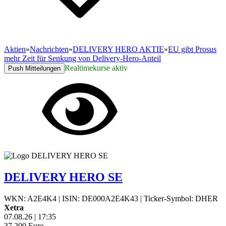
Aktien
»
Nachrichten
»
DELIVERY HERO AKTIE
»
EU gibt Prosus
mehr Zeit für Senkung von Delivery-Hero-Anteil
Realtimekurse aktiv
Push Mitteilungen
DELIVERY HERO SE
WKN: A2E4K4
|
ISIN: DE000A2E4K43
|
Ticker-Symbol: DHER
Xetra
07.08.26
|
17:35
37,200
Euro