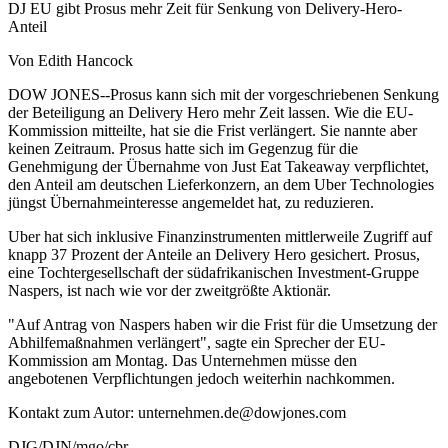
DJ EU gibt Prosus mehr Zeit für Senkung von Delivery-Hero-
Anteil
Von Edith Hancock
DOW JONES--Prosus kann sich mit der vorgeschriebenen Senkung
der Beteiligung an Delivery Hero mehr Zeit lassen. Wie die EU-
Kommission mitteilte, hat sie die Frist verlängert. Sie nannte aber
keinen Zeitraum. Prosus hatte sich im Gegenzug für die
Genehmigung der Übernahme von Just Eat Takeaway verpflichtet,
den Anteil am deutschen Lieferkonzern, an dem Uber Technologies
jüngst Übernahmeinteresse angemeldet hat, zu reduzieren.
Uber hat sich inklusive Finanzinstrumenten mittlerweile Zugriff auf
knapp 37 Prozent der Anteile an Delivery Hero gesichert. Prosus,
eine Tochtergesellschaft der südafrikanischen Investment-Gruppe
Naspers, ist nach wie vor der zweitgrößte Aktionär.
"Auf Antrag von Naspers haben wir die Frist für die Umsetzung der
Abhilfemaßnahmen verlängert", sagte ein Sprecher der EU-
Kommission am Montag. Das Unternehmen müsse den
angebotenen Verpflichtungen jedoch weiterhin nachkommen.
Kontakt zum Autor: unternehmen.de@dowjones.com
DJG/DJN/mgo/cbr