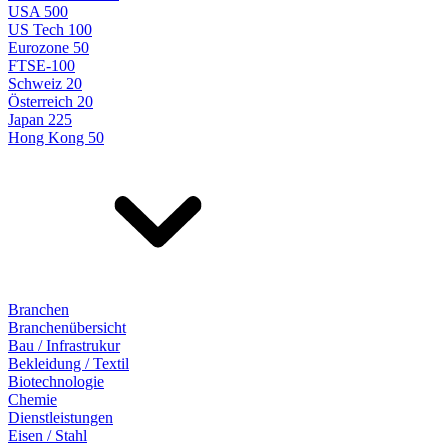
USA 500
US Tech 100
Eurozone 50
FTSE-100
Schweiz 20
Österreich 20
Japan 225
Hong Kong 50
Branchen
Branchenübersicht
Bau / Infrastrukur
Bekleidung / Textil
Biotechnologie
Chemie
Dienstleistungen
Eisen / Stahl