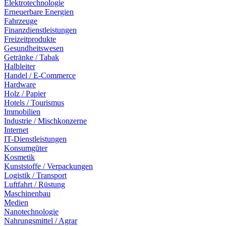
Elektrotechnologie
Erneuerbare Energien
Fahrzeuge
Finanzdienstleistungen
Freizeitprodukte
Gesundheitswesen
Getränke / Tabak
Halbleiter
Handel / E-Commerce
Hardware
Holz / Papier
Hotels / Tourismus
Immobilien
Industrie / Mischkonzerne
Internet
IT-Dienstleistungen
Konsumgüter
Kosmetik
Kunststoffe / Verpackungen
Logistik / Transport
Luftfahrt / Rüstung
Maschinenbau
Medien
Nanotechnologie
Nahrungsmittel / Agrar