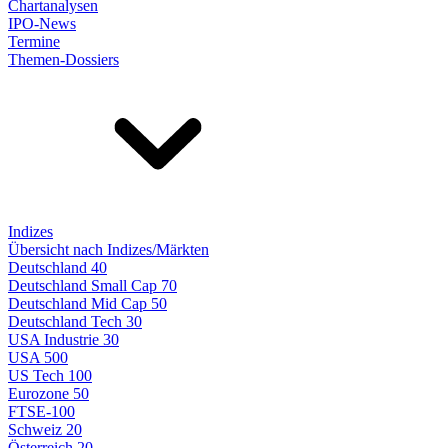
Chartanalysen
IPO-News
Termine
Themen-Dossiers
Indizes
Übersicht nach Indizes/Märkten
Deutschland 40
Deutschland Small Cap 70
Deutschland Mid Cap 50
Deutschland Tech 30
USA Industrie 30
USA 500
US Tech 100
Eurozone 50
FTSE-100
Schweiz 20
Österreich 20