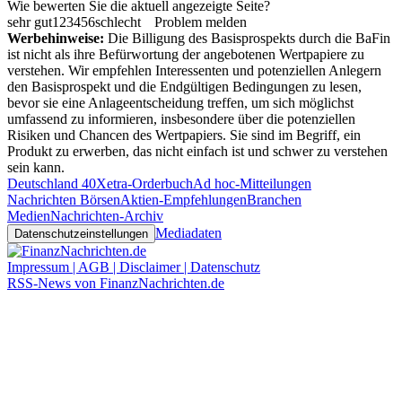
Wie bewerten Sie die aktuell angezeigte Seite?
sehr gut
1
2
3
4
5
6
schlecht
Problem melden
Werbehinweise:
Die Billigung des Basisprospekts durch die BaFin
ist nicht als ihre Befürwortung der angebotenen Wertpapiere zu
verstehen. Wir empfehlen Interessenten und potenziellen Anlegern
den Basisprospekt und die Endgültigen Bedingungen zu lesen,
bevor sie eine Anlageentscheidung treffen, um sich möglichst
umfassend zu informieren, insbesondere über die potenziellen
Risiken und Chancen des Wertpapiers. Sie sind im Begriff, ein
Produkt zu erwerben, das nicht einfach ist und schwer zu verstehen
sein kann.
Deutschland 40
Xetra-Orderbuch
Ad hoc-Mitteilungen
Nachrichten Börsen
Aktien-Empfehlungen
Branchen
Medien
Nachrichten-Archiv
Mediadaten
Datenschutzeinstellungen
Impressum | AGB | Disclaimer | Datenschutz
RSS-News von FinanzNachrichten.de