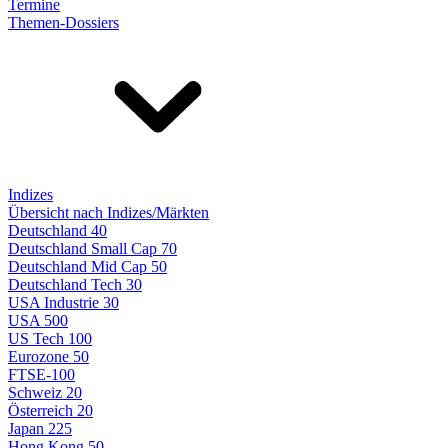
Termine
Themen-Dossiers
Indizes
Übersicht nach Indizes/Märkten
Deutschland 40
Deutschland Small Cap 70
Deutschland Mid Cap 50
Deutschland Tech 30
USA Industrie 30
USA 500
US Tech 100
Eurozone 50
FTSE-100
Schweiz 20
Österreich 20
Japan 225
Hong Kong 50