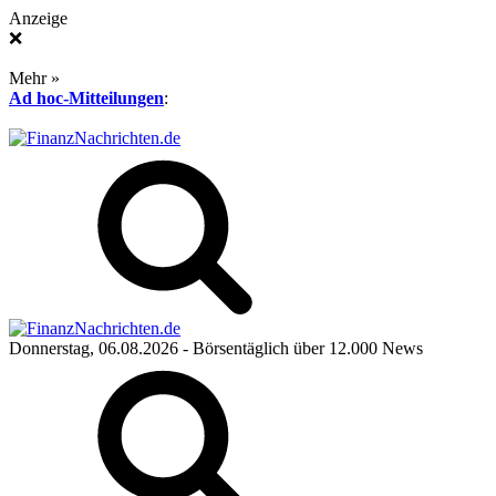
Anzeige
❌
Mehr »
Ad hoc-Mitteilungen
:
Donnerstag, 06.08.2026
- Börsentäglich über 12.000 News