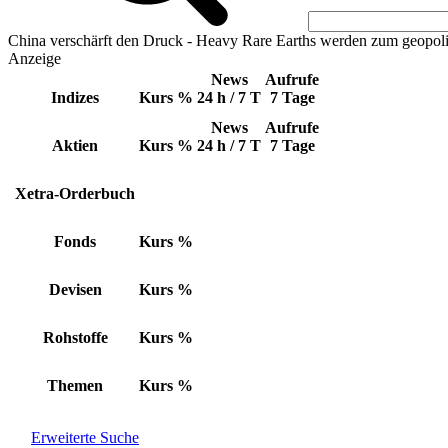
China verschärft den Druck - Heavy Rare Earths werden zum geopoli
Anzeige
News
Aufrufe
Indizes
Kurs
%
24 h / 7 T
7 Tage
News
Aufrufe
Aktien
Kurs
%
24 h / 7 T
7 Tage
Xetra-Orderbuch
Fonds
Kurs
%
Devisen
Kurs
%
Rohstoffe
Kurs
%
Themen
Kurs
%
Erweiterte Suche