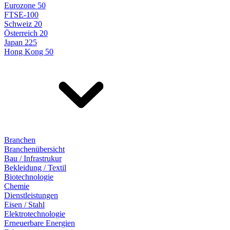
Eurozone 50
FTSE-100
Schweiz 20
Österreich 20
Japan 225
Hong Kong 50
Branchen
Branchenübersicht
Bau / Infrastrukur
Bekleidung / Textil
Biotechnologie
Chemie
Dienstleistungen
Eisen / Stahl
Elektrotechnologie
Erneuerbare Energien