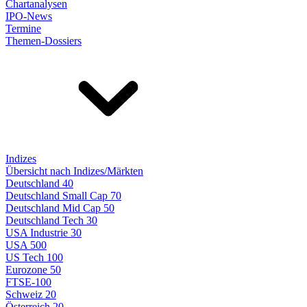
Chartanalysen
IPO-News
Termine
Themen-Dossiers
Indizes
Übersicht nach Indizes/Märkten
Deutschland 40
Deutschland Small Cap 70
Deutschland Mid Cap 50
Deutschland Tech 30
USA Industrie 30
USA 500
US Tech 100
Eurozone 50
FTSE-100
Schweiz 20
Österreich 20