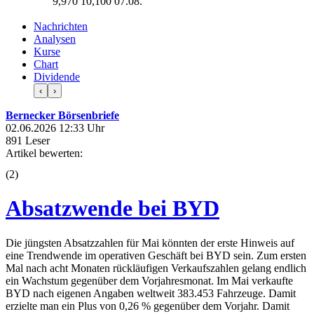
9,970
10,100
07.08.
Nachrichten
Analysen
Kurse
Chart
Dividende
‹
›
Bernecker Börsenbriefe
02.06.2026 12:33 Uhr
891 Leser
Artikel bewerten:
(
2
)
Absatzwende bei BYD
Die jüngsten Absatzzahlen für Mai könnten der erste Hinweis auf
eine Trendwende im operativen Geschäft bei BYD sein. Zum ersten
Mal nach acht Monaten rückläufigen Verkaufszahlen gelang endlich
ein Wachstum gegenüber dem Vorjahresmonat. Im Mai verkaufte
BYD nach eigenen Angaben weltweit 383.453 Fahrzeuge. Damit
erzielte man ein Plus von 0,26 % gegenüber dem Vorjahr. Damit