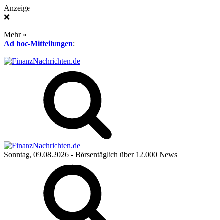
Anzeige
❌
Mehr »
Ad hoc-Mitteilungen
:
Sonntag, 09.08.2026
- Börsentäglich über 12.000 News