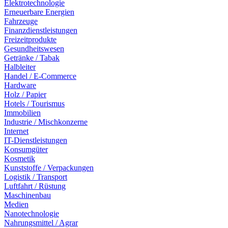
Elektrotechnologie
Erneuerbare Energien
Fahrzeuge
Finanzdienstleistungen
Freizeitprodukte
Gesundheitswesen
Getränke / Tabak
Halbleiter
Handel / E-Commerce
Hardware
Holz / Papier
Hotels / Tourismus
Immobilien
Industrie / Mischkonzerne
Internet
IT-Dienstleistungen
Konsumgüter
Kosmetik
Kunststoffe / Verpackungen
Logistik / Transport
Luftfahrt / Rüstung
Maschinenbau
Medien
Nanotechnologie
Nahrungsmittel / Agrar