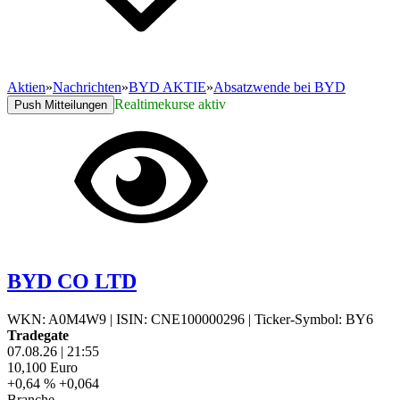
Aktien
»
Nachrichten
»
BYD AKTIE
»
Absatzwende bei BYD
Realtimekurse aktiv
Push Mitteilungen
BYD CO LTD
WKN: A0M4W9
|
ISIN: CNE100000296
|
Ticker-Symbol: BY6
Tradegate
07.08.26
|
21:55
10,100
Euro
+0,64 %
+0,064
Branche