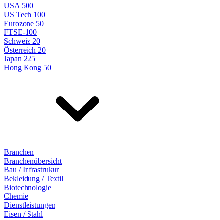
USA 500
US Tech 100
Eurozone 50
FTSE-100
Schweiz 20
Österreich 20
Japan 225
Hong Kong 50
Branchen
Branchenübersicht
Bau / Infrastrukur
Bekleidung / Textil
Biotechnologie
Chemie
Dienstleistungen
Eisen / Stahl