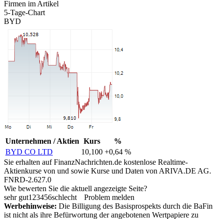
Firmen im Artikel
5-Tage-Chart
BYD
Unternehmen / Aktien
Kurs
%
BYD CO LTD
10,100
+0,64 %
Sie erhalten auf FinanzNachrichten.de kostenlose Realtime-
Aktienkurse von
und
sowie Kurse und Daten von
ARIVA.DE AG
.
FNRD-2.627.0
Wie bewerten Sie die aktuell angezeigte Seite?
sehr gut
1
2
3
4
5
6
schlecht
Problem melden
Werbehinweise:
Die Billigung des Basisprospekts durch die BaFin
ist nicht als ihre Befürwortung der angebotenen Wertpapiere zu