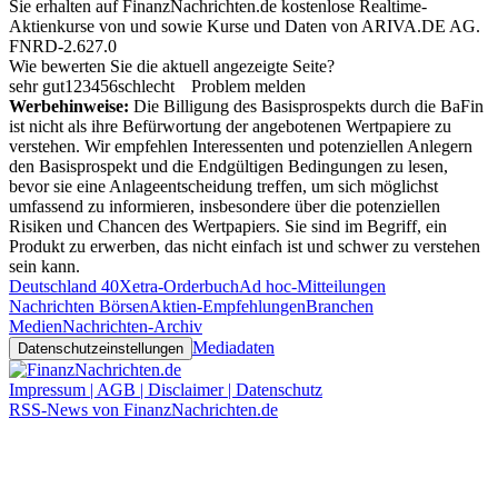
Sie erhalten auf FinanzNachrichten.de kostenlose Realtime-
Aktienkurse von
und
sowie Kurse und Daten von
ARIVA.DE AG
.
FNRD-2.627.0
Wie bewerten Sie die aktuell angezeigte Seite?
sehr gut
1
2
3
4
5
6
schlecht
Problem melden
Werbehinweise:
Die Billigung des Basisprospekts durch die BaFin
ist nicht als ihre Befürwortung der angebotenen Wertpapiere zu
verstehen. Wir empfehlen Interessenten und potenziellen Anlegern
den Basisprospekt und die Endgültigen Bedingungen zu lesen,
bevor sie eine Anlageentscheidung treffen, um sich möglichst
umfassend zu informieren, insbesondere über die potenziellen
Risiken und Chancen des Wertpapiers. Sie sind im Begriff, ein
Produkt zu erwerben, das nicht einfach ist und schwer zu verstehen
sein kann.
Deutschland 40
Xetra-Orderbuch
Ad hoc-Mitteilungen
Nachrichten Börsen
Aktien-Empfehlungen
Branchen
Medien
Nachrichten-Archiv
Mediadaten
Datenschutzeinstellungen
Impressum | AGB | Disclaimer | Datenschutz
RSS-News von FinanzNachrichten.de