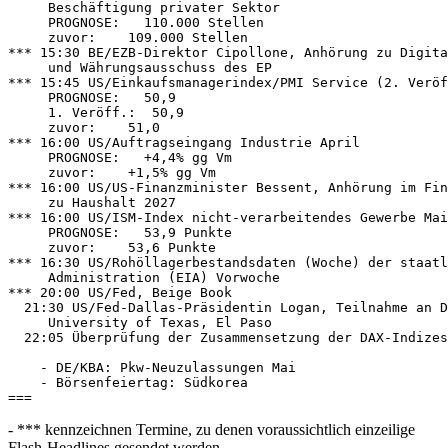
     Beschäftigung privater Sektor 

     PROGNOSE:   110.000 Stellen 

     zuvor:    109.000 Stellen 

*** 15:30 BE/EZB-Direktor Cipollone, Anhörung zu Digita
     und Währungsausschuss des EP 

*** 15:45 US/Einkaufsmanagerindex/PMI Service (2. Veröf
     PROGNOSE:   50,9 

     1. Veröff.:  50,9 

     zuvor:    51,0 

*** 16:00 US/Auftragseingang Industrie April 

     PROGNOSE:   +4,4% gg Vm 

     zuvor:    +1,5% gg Vm 

*** 16:00 US/US-Finanzminister Bessent, Anhörung im Fin
     zu Haushalt 2027 

*** 16:00 US/ISM-Index nicht-verarbeitendes Gewerbe Mai
     PROGNOSE:   53,9 Punkte 

     zuvor:    53,6 Punkte 

*** 16:30 US/Rohöllagerbestandsdaten (Woche) der staatl
     Administration (EIA) Vorwoche 

*** 20:00 US/Fed, Beige Book 

  21:30 US/Fed-Dallas-Präsidentin Logan, Teilnahme an D
     University of Texas, El Paso 

  22:05 Überprüfung der Zusammensetzung der DAX-Indizes
    - DE/KBA: Pkw-Neuzulassungen Mai 

    - Börsenfeiertag: Südkorea 

- *** kennzeichnen Termine, zu denen voraussichtlich einzeilige
Flash-Headlines gesendet werden