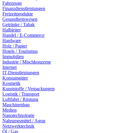
Fahrzeuge
Finanzdienstleistungen
Freizeitprodukte
Gesundheitswesen
Getränke / Tabak
Halbleiter
Handel / E-Commerce
Hardware
Holz / Papier
Hotels / Tourismus
Immobilien
Industrie / Mischkonzerne
Internet
IT-Dienstleistungen
Konsumgüter
Kosmetik
Kunststoffe / Verpackungen
Logistik / Transport
Luftfahrt / Rüstung
Maschinenbau
Medien
Nanotechnologie
Nahrungsmittel / Agrar
Netzwerktechnik
Öl / Gas