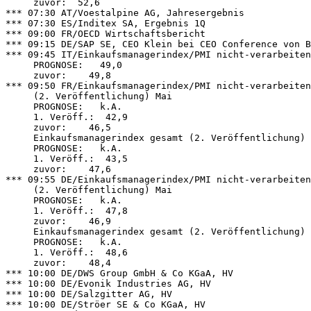
     zuvor:  52,6 

*** 07:30 AT/Voestalpine AG, Jahresergebnis 

*** 07:30 ES/Inditex SA, Ergebnis 1Q 

*** 09:00 FR/OECD Wirtschaftsbericht 

*** 09:15 DE/SAP SE, CEO Klein bei CEO Conference von B
*** 09:45 IT/Einkaufsmanagerindex/PMI nicht-verarbeiten
     PROGNOSE:   49,0 

     zuvor:    49,8 

*** 09:50 FR/Einkaufsmanagerindex/PMI nicht-verarbeiten
     (2. Veröffentlichung) Mai 

     PROGNOSE:   k.A. 

     1. Veröff.:  42,9 

     zuvor:    46,5 

     Einkaufsmanagerindex gesamt (2. Veröffentlichung) 

     PROGNOSE:   k.A. 

     1. Veröff.:  43,5 

     zuvor:    47,6 

*** 09:55 DE/Einkaufsmanagerindex/PMI nicht-verarbeiten
     (2. Veröffentlichung) Mai 

     PROGNOSE:   k.A. 

     1. Veröff.:  47,8 

     zuvor:    46,9 

     Einkaufsmanagerindex gesamt (2. Veröffentlichung) 

     PROGNOSE:   k.A. 

     1. Veröff.:  48,6 

     zuvor:    48,4 

*** 10:00 DE/DWS Group GmbH & Co KGaA, HV 

*** 10:00 DE/Evonik Industries AG, HV 

*** 10:00 DE/Salzgitter AG, HV 

*** 10:00 DE/Ströer SE & Co KGaA, HV 
