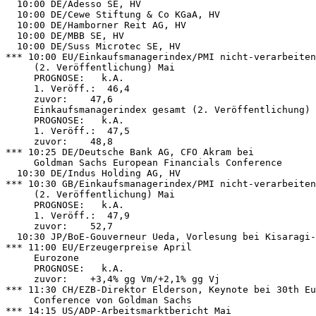
  10:00 DE/Adesso SE, HV 

  10:00 DE/Cewe Stiftung & Co KGaA, HV 

  10:00 DE/Hamborner Reit AG, HV 

  10:00 DE/MBB SE, HV 

  10:00 DE/Suss Microtec SE, HV 

*** 10:00 EU/Einkaufsmanagerindex/PMI nicht-verarbeiten
     (2. Veröffentlichung) Mai 

     PROGNOSE:   k.A. 

     1. Veröff.:  46,4 

     zuvor:    47,6 

     Einkaufsmanagerindex gesamt (2. Veröffentlichung) 

     PROGNOSE:   k.A. 

     1. Veröff.:  47,5 

     zuvor:    48,8 

*** 10:25 DE/Deutsche Bank AG, CFO Akram bei 

     Goldman Sachs European Financials Conference 

  10:30 DE/Indus Holding AG, HV 

*** 10:30 GB/Einkaufsmanagerindex/PMI nicht-verarbeiten
     (2. Veröffentlichung) Mai 

     PROGNOSE:   k.A. 

     1. Veröff.:  47,9 

     zuvor:    52,7 

  10:30 JP/BoE-Gouverneur Ueda, Vorlesung bei Kisaragi-
*** 11:00 EU/Erzeugerpreise April 

     Eurozone 

     PROGNOSE:   k.A. 

     zuvor:    +3,4% gg Vm/+2,1% gg Vj 

*** 11:30 CH/EZB-Direktor Elderson, Keynote bei 30th Eu
     Conference von Goldman Sachs 

*** 14:15 US/ADP-Arbeitsmarktbericht Mai 
