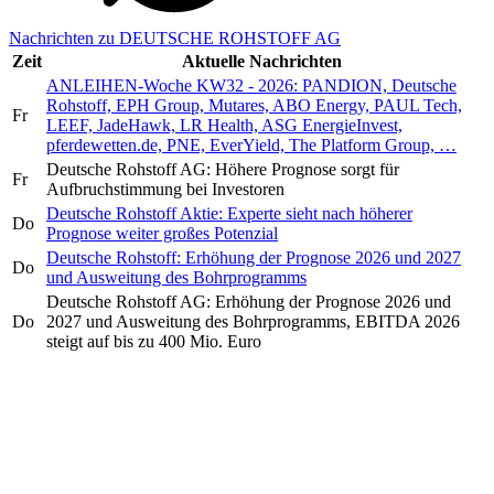
Nachrichten zu DEUTSCHE ROHSTOFF AG
Zeit
Aktuelle Nachrichten
ANLEIHEN-Woche KW32 - 2026: PANDION, Deutsche
Rohstoff, EPH Group, Mutares, ABO Energy, PAUL Tech,
Fr
LEEF, JadeHawk, LR Health, ASG EnergieInvest,
pferdewetten.de, PNE, EverYield, The Platform Group, …
Deutsche Rohstoff AG: Höhere Prognose sorgt für
Fr
Aufbruchstimmung bei Investoren
Deutsche Rohstoff Aktie: Experte sieht nach höherer
Do
Prognose weiter großes Potenzial
Deutsche Rohstoff: Erhöhung der Prognose 2026 und 2027
Do
und Ausweitung des Bohrprogramms
Deutsche Rohstoff AG: Erhöhung der Prognose 2026 und
Do
2027 und Ausweitung des Bohrprogramms, EBITDA 2026
steigt auf bis zu 400 Mio. Euro