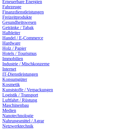
Erneuerbare Energien
Fahrzeuge
Finanzdienstleistungen
Freizeitprodukte
Gesundheitswesen
Getränke / Tabak
Halbleiter
Handel / E-Commerce
Hardware
Holz / Papier
Hotels / Tourismus
Immobilien
Industrie / Mischkonzerne
Internet
IT-Dienstleistungen
Konsumgüter
Kosmetik
Kunststoffe / Verpackungen
Logistik / Transport
Luftfahrt / Rüstung
Maschinenbau
Medien
Nanotechnologie
Nahrungsmittel / Agrar
Netzwerktechnik