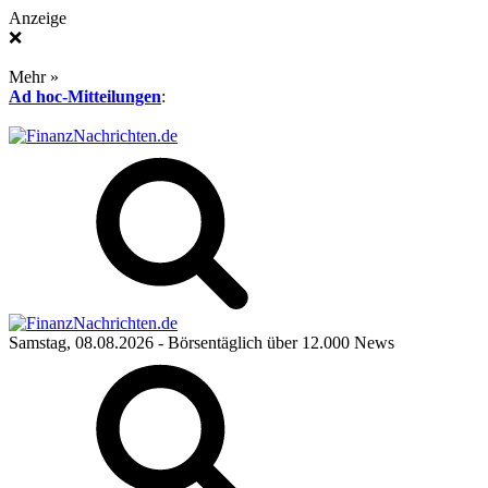
Anzeige
❌
Mehr »
Ad hoc-Mitteilungen
:
Samstag, 08.08.2026
- Börsentäglich über 12.000 News