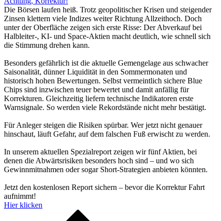
Achtung, Korrektur!
Die Börsen laufen heiß. Trotz geopolitischer Krisen und steigender
Zinsen klettern viele Indizes weiter Richtung Allzeithoch. Doch
unter der Oberfläche zeigen sich erste Risse: Der Abverkauf bei
Halbleiter-, KI- und Space-Aktien macht deutlich, wie schnell sich
die Stimmung drehen kann.
Besonders gefährlich ist die aktuelle Gemengelage aus schwacher
Saisonalität, dünner Liquidität in den Sommermonaten und
historisch hohen Bewertungen. Selbst vermeintlich sichere Blue
Chips sind inzwischen teuer bewertet und damit anfällig für
Korrekturen. Gleichzeitig liefern technische Indikatoren erste
Warnsignale. So werden viele Rekordstände nicht mehr bestätigt.
Für Anleger steigen die Risiken spürbar. Wer jetzt nicht genauer
hinschaut, läuft Gefahr, auf dem falschen Fuß erwischt zu werden.
In unserem aktuellen Spezialreport zeigen wir fünf Aktien, bei
denen die Abwärtsrisiken besonders hoch sind – und wo sich
Gewinnmitnahmen oder sogar Short-Strategien anbieten könnten.
Jetzt den kostenlosen Report sichern – bevor die Korrektur Fahrt
aufnimmt!
Hier klicken