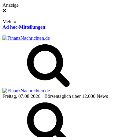
Anzeige
❌
Mehr »
Ad hoc-Mitteilungen
:
Freitag, 07.08.2026
- Börsentäglich über 12.000 News