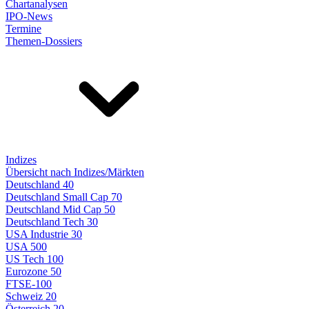
Chartanalysen
IPO-News
Termine
Themen-Dossiers
Indizes
Übersicht nach Indizes/Märkten
Deutschland 40
Deutschland Small Cap 70
Deutschland Mid Cap 50
Deutschland Tech 30
USA Industrie 30
USA 500
US Tech 100
Eurozone 50
FTSE-100
Schweiz 20
Österreich 20