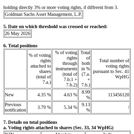
holding directly 3% or more voting rights, if different from 3.
Goldman Sachs Asset Management, L.P.
5. Date on which threshold was crossed or reached:
26 May 2026
6. Total positions
% of voting
Total
% of voting
rights
of
rights
Total number of
through
both
attached to
voting rights
instruments
in %
shares
pursuant to Sec. 41
(total of
(7.a.
(total of
WpHG
7.b.1 +
+
7.a.)
7.b.2)
7.b.)
8.99
New
4.35 %
4.63 %
113456120
%
Previous
9.13
3.79 %
5.34 %
/
notification
%
7. Details on total positions
a. Voting rights attached to shares (Sec. 33, 34 WpHG)