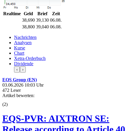
Realtime
Geld
Brief
Zeit
38,690
39,130
06.08.
38,800
39,040
06.08.
Nachrichten
Analysen
Kurse
Chart
Xetra-Orderbuch
Dividende
‹
›
EQS Group (EN)
03.06.2026 10:03 Uhr
472 Leser
Artikel bewerten:
(
2
)
EQS-PVR: AIXTRON SE:
Release according to Article 40,