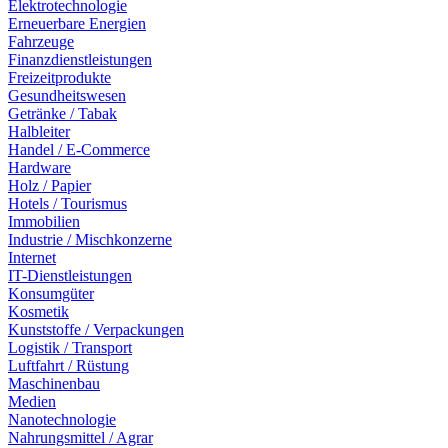
Elektrotechnologie
Erneuerbare Energien
Fahrzeuge
Finanzdienstleistungen
Freizeitprodukte
Gesundheitswesen
Getränke / Tabak
Halbleiter
Handel / E-Commerce
Hardware
Holz / Papier
Hotels / Tourismus
Immobilien
Industrie / Mischkonzerne
Internet
IT-Dienstleistungen
Konsumgüter
Kosmetik
Kunststoffe / Verpackungen
Logistik / Transport
Luftfahrt / Rüstung
Maschinenbau
Medien
Nanotechnologie
Nahrungsmittel / Agrar