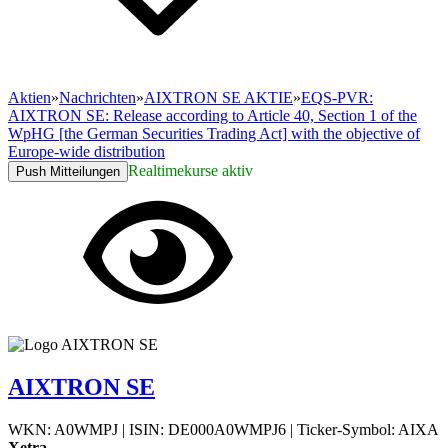
Aktien
»
Nachrichten
»
AIXTRON SE AKTIE
»
EQS-PVR:
AIXTRON SE: Release according to Article 40, Section 1 of the
WpHG [the German Securities Trading Act] with the objective of
Europe-wide distribution
Realtimekurse aktiv
Push Mitteilungen
AIXTRON SE
WKN: A0WMPJ
|
ISIN: DE000A0WMPJ6
|
Ticker-Symbol: AIXA
Xetra