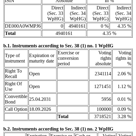
ISIN
Absolute
In %
Direct
Indirect
Direct
Indirect
(Sec. 33
(Sec. 34
(Sec. 33
(Sec. 34
WpHG)
WpHG)
WpHG)
WpHG)
DE000A0WMPJ6
0
4940161
0 %
4.35 %
Total
4940161
4.35 %
b.1. Instruments according to Sec. 38 (1) no. 1 WpHG
Exercise or
Voting
Voting
Type of
Expiration or
conversion
rights
rights in
instrument
maturity date
period
absolute
%
Right To
Open
2341114
2.06 %
Recall
Right Of
Open
1271451
1.12 %
Use
Convertible
25.04.2031
5956
0.01 %
Bond
Call Option
18.09.2026
100000
0.09 %
Total
3718521
3.28 %
b.2. Instruments according to Sec. 38 (1) no. 2 WpHG
Expiration
Exercise or
Cash or
Voting
Voting