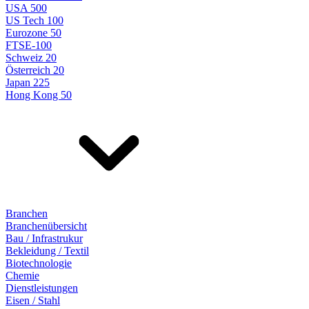
USA 500
US Tech 100
Eurozone 50
FTSE-100
Schweiz 20
Österreich 20
Japan 225
Hong Kong 50
Branchen
Branchenübersicht
Bau / Infrastrukur
Bekleidung / Textil
Biotechnologie
Chemie
Dienstleistungen
Eisen / Stahl