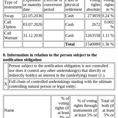
Type of
or maturity
conversion
physical
rights
rights
instrument
date
period
settlement
absolute
in %
Swap
22.05.2036
Cash
273859
0.24 %
Call
0.002
03.07.2026
Cash
2672
Option
%
Call
31.12.2030
Cash
1263558
1.11 %
Warrant
Total
1540089
1.36 %
8. Information in relation to the person subject to the
notification obligation
Person subject to the notification obligation is not controlled
nor does it control any other undertaking(s) that directly or
indirectly hold(s) an interest in the (underlying) issuer (1.).
Full chain of controlled undertakings starting with the ultimate
X
controlling natural person or legal entity:
% of
% of voting
Total of
voting
rights through
both (if
rights (if
Name
instruments (if
at least
at least
at least 5% or
5% or
3% or