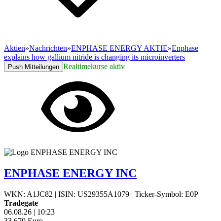
Aktien
»
Nachrichten
»
ENPHASE ENERGY AKTIE
»
Enphase
explains how gallium nitride is changing its microinverters
Realtimekurse aktiv
Push Mitteilungen
ENPHASE ENERGY INC
WKN: A1JC82
|
ISIN: US29355A1079
|
Ticker-Symbol: E0P
Tradegate
06.08.26
|
10:23
33,670
Euro