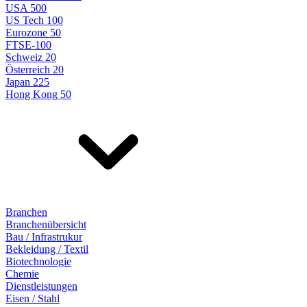
USA 500
US Tech 100
Eurozone 50
FTSE-100
Schweiz 20
Österreich 20
Japan 225
Hong Kong 50
Branchen
Branchenübersicht
Bau / Infrastrukur
Bekleidung / Textil
Biotechnologie
Chemie
Dienstleistungen
Eisen / Stahl