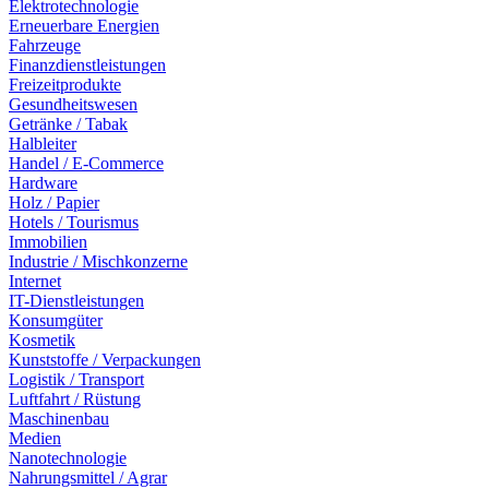
Elektrotechnologie
Erneuerbare Energien
Fahrzeuge
Finanzdienstleistungen
Freizeitprodukte
Gesundheitswesen
Getränke / Tabak
Halbleiter
Handel / E-Commerce
Hardware
Holz / Papier
Hotels / Tourismus
Immobilien
Industrie / Mischkonzerne
Internet
IT-Dienstleistungen
Konsumgüter
Kosmetik
Kunststoffe / Verpackungen
Logistik / Transport
Luftfahrt / Rüstung
Maschinenbau
Medien
Nanotechnologie
Nahrungsmittel / Agrar