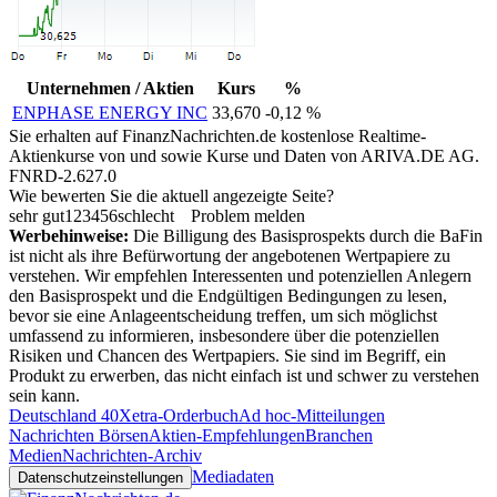
Unternehmen / Aktien
Kurs
%
ENPHASE ENERGY INC
33,670
-0,12 %
Sie erhalten auf FinanzNachrichten.de kostenlose Realtime-
Aktienkurse von
und
sowie Kurse und Daten von
ARIVA.DE AG
.
FNRD-2.627.0
Wie bewerten Sie die aktuell angezeigte Seite?
sehr gut
1
2
3
4
5
6
schlecht
Problem melden
Werbehinweise:
Die Billigung des Basisprospekts durch die BaFin
ist nicht als ihre Befürwortung der angebotenen Wertpapiere zu
verstehen. Wir empfehlen Interessenten und potenziellen Anlegern
den Basisprospekt und die Endgültigen Bedingungen zu lesen,
bevor sie eine Anlageentscheidung treffen, um sich möglichst
umfassend zu informieren, insbesondere über die potenziellen
Risiken und Chancen des Wertpapiers. Sie sind im Begriff, ein
Produkt zu erwerben, das nicht einfach ist und schwer zu verstehen
sein kann.
Deutschland 40
Xetra-Orderbuch
Ad hoc-Mitteilungen
Nachrichten Börsen
Aktien-Empfehlungen
Branchen
Medien
Nachrichten-Archiv
Mediadaten
Datenschutzeinstellungen