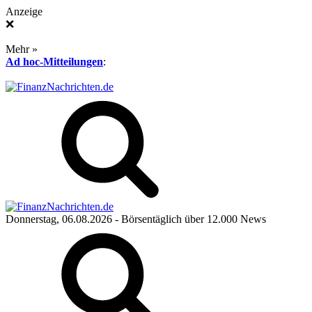
Anzeige
❌
Mehr »
Ad hoc-Mitteilungen
:
Donnerstag, 06.08.2026
- Börsentäglich über 12.000 News