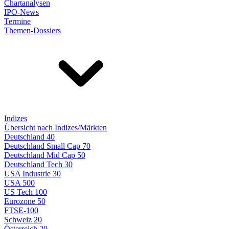
Chartanalysen
IPO-News
Termine
Themen-Dossiers
Indizes
Übersicht nach Indizes/Märkten
Deutschland 40
Deutschland Small Cap 70
Deutschland Mid Cap 50
Deutschland Tech 30
USA Industrie 30
USA 500
US Tech 100
Eurozone 50
FTSE-100
Schweiz 20
Österreich 20