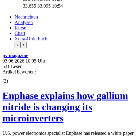
33,680
33,995
10:55
Nachrichten
Analysen
Kurse
Chart
Xetra-Orderbuch
‹
›
pv magazine
03.06.2026 10:05 Uhr
531 Leser
Artikel bewerten:
(
2
)
Enphase explains how gallium
nitride is changing its
microinverters
U.S. power electronics specialist Enphase has released a white paper