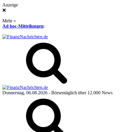
Anzeige
❌
Mehr »
Ad hoc-Mitteilungen
:
Donnerstag, 06.08.2026
- Börsentäglich über 12.000 News