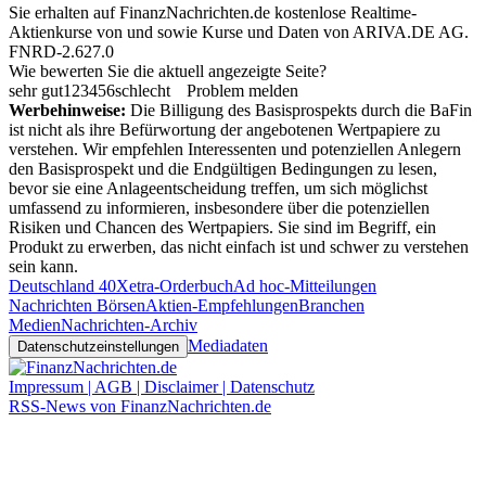
Sie erhalten auf FinanzNachrichten.de kostenlose Realtime-
Aktienkurse von
und
sowie Kurse und Daten von
ARIVA.DE AG
.
FNRD-2.627.0
Wie bewerten Sie die aktuell angezeigte Seite?
sehr gut
1
2
3
4
5
6
schlecht
Problem melden
Werbehinweise:
Die Billigung des Basisprospekts durch die BaFin
ist nicht als ihre Befürwortung der angebotenen Wertpapiere zu
verstehen. Wir empfehlen Interessenten und potenziellen Anlegern
den Basisprospekt und die Endgültigen Bedingungen zu lesen,
bevor sie eine Anlageentscheidung treffen, um sich möglichst
umfassend zu informieren, insbesondere über die potenziellen
Risiken und Chancen des Wertpapiers. Sie sind im Begriff, ein
Produkt zu erwerben, das nicht einfach ist und schwer zu verstehen
sein kann.
Deutschland 40
Xetra-Orderbuch
Ad hoc-Mitteilungen
Nachrichten Börsen
Aktien-Empfehlungen
Branchen
Medien
Nachrichten-Archiv
Mediadaten
Datenschutzeinstellungen
Impressum | AGB | Disclaimer | Datenschutz
RSS-News von FinanzNachrichten.de