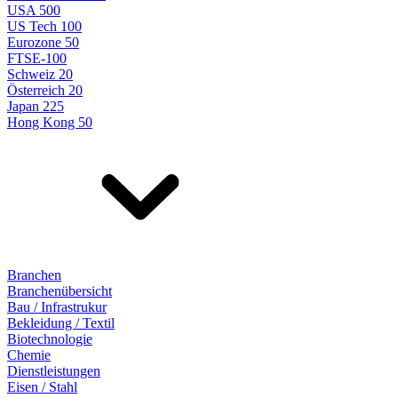
USA 500
US Tech 100
Eurozone 50
FTSE-100
Schweiz 20
Österreich 20
Japan 225
Hong Kong 50
Branchen
Branchenübersicht
Bau / Infrastrukur
Bekleidung / Textil
Biotechnologie
Chemie
Dienstleistungen
Eisen / Stahl