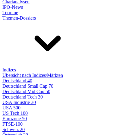
Chartanalysen
IPO-News
Termine
Themen-Dossiers
Indizes
Übersicht nach Indizes/Märkten
Deutschland 40
Deutschland Small Cap 70
Deutschland Mid Cap 50
Deutschland Tech 30
USA Industrie 30
USA 500
US Tech 100
Eurozone 50
FTSE-100
Schweiz 20
Österreich 20