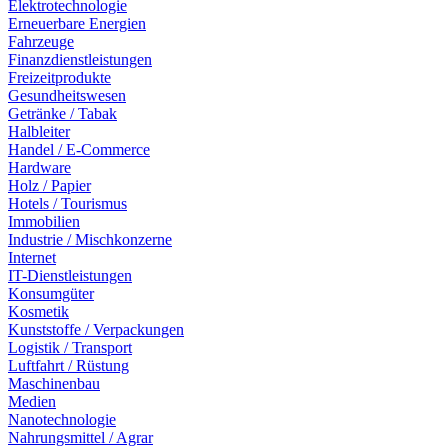
Elektrotechnologie
Erneuerbare Energien
Fahrzeuge
Finanzdienstleistungen
Freizeitprodukte
Gesundheitswesen
Getränke / Tabak
Halbleiter
Handel / E-Commerce
Hardware
Holz / Papier
Hotels / Tourismus
Immobilien
Industrie / Mischkonzerne
Internet
IT-Dienstleistungen
Konsumgüter
Kosmetik
Kunststoffe / Verpackungen
Logistik / Transport
Luftfahrt / Rüstung
Maschinenbau
Medien
Nanotechnologie
Nahrungsmittel / Agrar