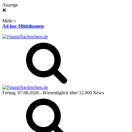
Anzeige
❌
Mehr »
Ad hoc-Mitteilungen
:
Freitag, 07.08.2026
- Börsentäglich über 12.000 News