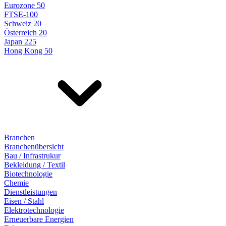
Eurozone 50
FTSE-100
Schweiz 20
Österreich 20
Japan 225
Hong Kong 50
Branchen
Branchenübersicht
Bau / Infrastrukur
Bekleidung / Textil
Biotechnologie
Chemie
Dienstleistungen
Eisen / Stahl
Elektrotechnologie
Erneuerbare Energien