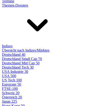
Termine
Themen-Dossiers
Indizes
Übersicht nach Indizes/Märkten
Deutschland 40
Deutschland Small Cap 70
Deutschland Mid Cap 50
Deutschland Tech 30
USA Industrie 30
USA 500
US Tech 100
Eurozone 50
FTSE-100
Schweiz 20
Österreich 20
Japan 225
Hong Kong 50