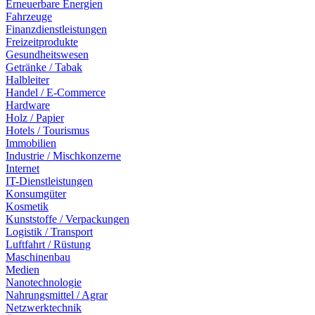
Erneuerbare Energien
Fahrzeuge
Finanzdienstleistungen
Freizeitprodukte
Gesundheitswesen
Getränke / Tabak
Halbleiter
Handel / E-Commerce
Hardware
Holz / Papier
Hotels / Tourismus
Immobilien
Industrie / Mischkonzerne
Internet
IT-Dienstleistungen
Konsumgüter
Kosmetik
Kunststoffe / Verpackungen
Logistik / Transport
Luftfahrt / Rüstung
Maschinenbau
Medien
Nanotechnologie
Nahrungsmittel / Agrar
Netzwerktechnik