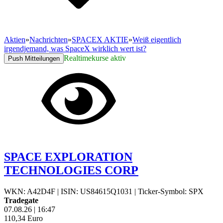
Aktien
»
Nachrichten
»
SPACEX AKTIE
»
Weiß eigentlich
irgendjemand, was SpaceX wirklich wert ist?
Realtimekurse aktiv
Push Mitteilungen
SPACE EXPLORATION
TECHNOLOGIES CORP
WKN: A42D4F
|
ISIN: US84615Q1031
|
Ticker-Symbol: SPX
Tradegate
07.08.26
|
16:47
110,34
Euro