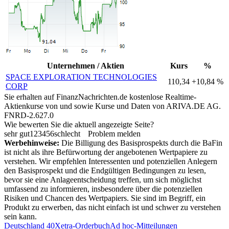
Unternehmen / Aktien
Kurs
%
SPACE EXPLORATION TECHNOLOGIES
110,34
+10,84 %
CORP
Sie erhalten auf FinanzNachrichten.de kostenlose Realtime-
Aktienkurse von
und
sowie Kurse und Daten von
ARIVA.DE AG
.
FNRD-2.627.0
Wie bewerten Sie die aktuell angezeigte Seite?
sehr gut
1
2
3
4
5
6
schlecht
Problem melden
Werbehinweise:
Die Billigung des Basisprospekts durch die BaFin
ist nicht als ihre Befürwortung der angebotenen Wertpapiere zu
verstehen. Wir empfehlen Interessenten und potenziellen Anlegern
den Basisprospekt und die Endgültigen Bedingungen zu lesen,
bevor sie eine Anlageentscheidung treffen, um sich möglichst
umfassend zu informieren, insbesondere über die potenziellen
Risiken und Chancen des Wertpapiers. Sie sind im Begriff, ein
Produkt zu erwerben, das nicht einfach ist und schwer zu verstehen
sein kann.
Deutschland 40
Xetra-Orderbuch
Ad hoc-Mitteilungen