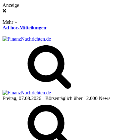
Anzeige
❌
Mehr »
Ad hoc-Mitteilungen
:
Freitag, 07.08.2026
- Börsentäglich über 12.000 News