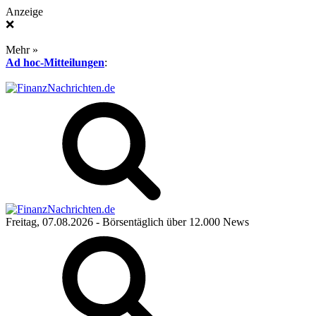
Anzeige
❌
Mehr »
Ad hoc-Mitteilungen
:
Freitag, 07.08.2026
- Börsentäglich über 12.000 News