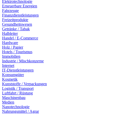
Elektrotechnologie
Erneuerbare Energien
Fahrzeuge
Finanzdienstleistungen
Freizeitprodukte
Gesundheitswesen
Getränke / Tabak
Halbleiter
Handel / E-Commerce
Hardware
Holz / Papier
Hotels / Tourismus
Immobilien
Industrie / Mischkonzerne
Internet
IT-Dienstleistungen
Konsumgüter
Kosmetik
Kunststoffe / Verpackungen
Logistik / Transport
Luftfahrt / Rüstung
Maschinenbau
Medien
Nanotechnologie
Nahrungsmittel / Agrar