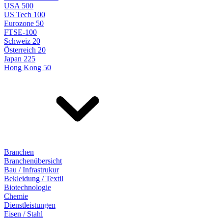
USA 500
US Tech 100
Eurozone 50
FTSE-100
Schweiz 20
Österreich 20
Japan 225
Hong Kong 50
Branchen
Branchenübersicht
Bau / Infrastrukur
Bekleidung / Textil
Biotechnologie
Chemie
Dienstleistungen
Eisen / Stahl