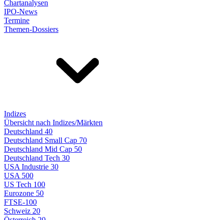
Chartanalysen
IPO-News
Termine
Themen-Dossiers
Indizes
Übersicht nach Indizes/Märkten
Deutschland 40
Deutschland Small Cap 70
Deutschland Mid Cap 50
Deutschland Tech 30
USA Industrie 30
USA 500
US Tech 100
Eurozone 50
FTSE-100
Schweiz 20
Österreich 20