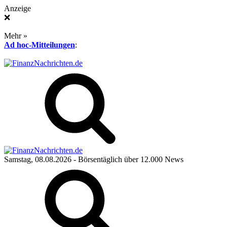
Anzeige
❌
Mehr »
Ad hoc-Mitteilungen
:
Samstag, 08.08.2026
- Börsentäglich über 12.000 News