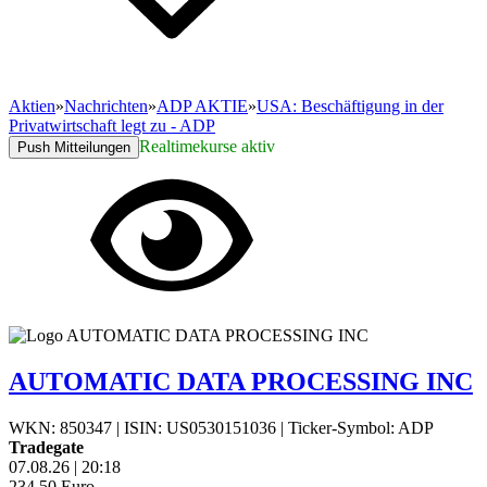
Aktien
»
Nachrichten
»
ADP AKTIE
»
USA: Beschäftigung in der
Privatwirtschaft legt zu - ADP
Realtimekurse aktiv
Push Mitteilungen
AUTOMATIC DATA PROCESSING INC
WKN: 850347
|
ISIN: US0530151036
|
Ticker-Symbol: ADP
Tradegate
07.08.26
|
20:18
234,50
Euro