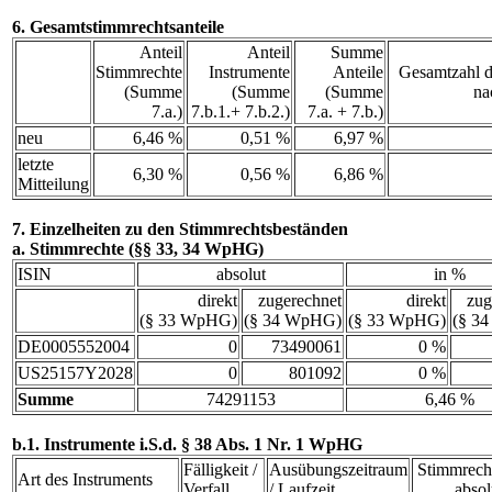
6. Gesamtstimmrechtsanteile
Anteil
Anteil
Summe
Stimmrechte
Instrumente
Anteile
Gesamtzahl d
(Summe
(Summe
(Summe
na
7.a.)
7.b.1.+ 7.b.2.)
7.a. + 7.b.)
neu
6,46 %
0,51 %
6,97 %
letzte
6,30 %
0,56 %
6,86 %
Mitteilung
7. Einzelheiten zu den Stimmrechtsbeständen
a. Stimmrechte (§§ 33, 34 WpHG)
ISIN
absolut
in %
direkt
zugerechnet
direkt
zug
(§ 33 WpHG)
(§ 34 WpHG)
(§ 33 WpHG)
(§ 3
DE0005552004
0
73490061
0 %
US25157Y2028
0
801092
0 %
Summe
74291153
6,46 %
b.1. Instrumente i.S.d. § 38 Abs. 1 Nr. 1 WpHG
Fälligkeit /
Ausübungszeitraum
Stimmrech
Art des Instruments
Verfall
/ Laufzeit
absol