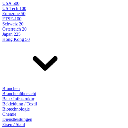
USA 500
US Tech 100
Eurozone 50
FTSE-100
Schweiz 20
Österreich 20
Japan 225
Hong Kong 50
Branchen
Branchenübersicht
Bau / Infrastrukur
Bekleidung / Textil
Biotechnologie
Chemie
Dienstleistungen
Eisen / Stahl