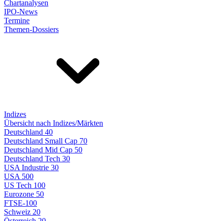
Chartanalysen
IPO-News
Termine
Themen-Dossiers
Indizes
Übersicht nach Indizes/Märkten
Deutschland 40
Deutschland Small Cap 70
Deutschland Mid Cap 50
Deutschland Tech 30
USA Industrie 30
USA 500
US Tech 100
Eurozone 50
FTSE-100
Schweiz 20
Österreich 20