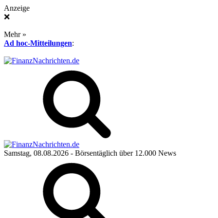
Anzeige
❌
Mehr »
Ad hoc-Mitteilungen
:
Samstag, 08.08.2026
- Börsentäglich über 12.000 News