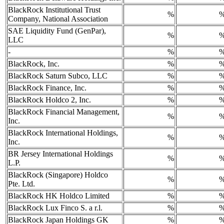
BlackRock Institutional Trust
%
Company, National Association
SAE Liquidity Fund (GenPar),
%
LLC
-
%
BlackRock, Inc.
%
BlackRock Saturn Subco, LLC
%
BlackRock Finance, Inc.
%
BlackRock Holdco 2, Inc.
%
BlackRock Financial Management,
%
Inc.
BlackRock International Holdings,
%
Inc.
BR Jersey International Holdings
%
L.P.
BlackRock (Singapore) Holdco
%
Pte. Ltd.
BlackRock HK Holdco Limited
%
BlackRock Lux Finco S. a r.l.
%
BlackRock Japan Holdings GK
%