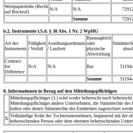
Wertpapierleihe (Recht
N/A
N/A
7291
auf Rückruf)
Summe
7291
b.2. Instrumente i.S.d. § 38 Abs. 1 Nr. 2 WpHG
Barausgleich
Art des
Fälligkeit
Ausübungszeitraum
oder
Stimmrech
Instruments
/ Verfall
/ Laufzeit
physische
absol
Abwicklung
Contract
for
N/A
N/A
Bar
51194
Difference
Summe
51194
8. Informationen in Bezug auf den Mitteilungspflichtigen
Mitteilungspflichtiger (3.) wird weder beherrscht noch beherrscht
Mitteilungspflichtiger andere Unternehmen, die Stimmrechte des E
halten oder denen Stimmrechte des Emittenten zugerechnet werde
Vollständige Kette der Tochterunternehmen, beginnend mit der ob
X
beherrschenden Person oder dem obersten beherrschenden Unte