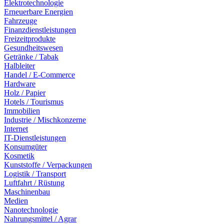
Elektrotechnologie
Erneuerbare Energien
Fahrzeuge
Finanzdienstleistungen
Freizeitprodukte
Gesundheitswesen
Getränke / Tabak
Halbleiter
Handel / E-Commerce
Hardware
Holz / Papier
Hotels / Tourismus
Immobilien
Industrie / Mischkonzerne
Internet
IT-Dienstleistungen
Konsumgüter
Kosmetik
Kunststoffe / Verpackungen
Logistik / Transport
Luftfahrt / Rüstung
Maschinenbau
Medien
Nanotechnologie
Nahrungsmittel / Agrar