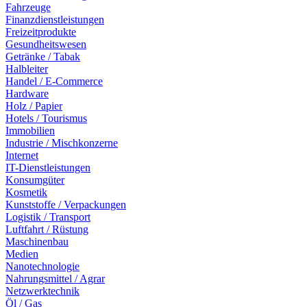
Fahrzeuge
Finanzdienstleistungen
Freizeitprodukte
Gesundheitswesen
Getränke / Tabak
Halbleiter
Handel / E-Commerce
Hardware
Holz / Papier
Hotels / Tourismus
Immobilien
Industrie / Mischkonzerne
Internet
IT-Dienstleistungen
Konsumgüter
Kosmetik
Kunststoffe / Verpackungen
Logistik / Transport
Luftfahrt / Rüstung
Maschinenbau
Medien
Nanotechnologie
Nahrungsmittel / Agrar
Netzwerktechnik
Öl / Gas