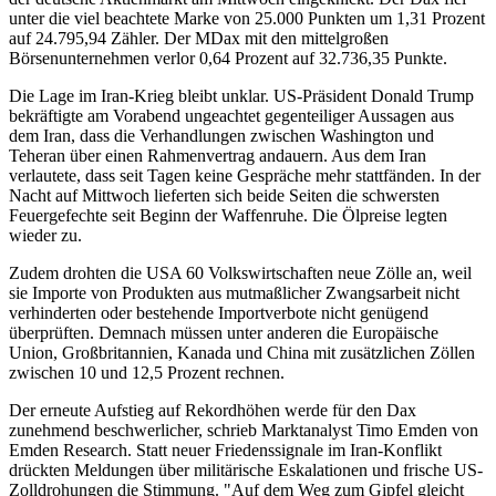
unter die viel beachtete Marke von 25.000 Punkten um 1,31 Prozent
auf 24.795,94 Zähler. Der MDax mit den mittelgroßen
Börsenunternehmen verlor 0,64 Prozent auf 32.736,35 Punkte.
Die Lage im Iran-Krieg bleibt unklar. US-Präsident Donald Trump
bekräftigte am Vorabend ungeachtet gegenteiliger Aussagen aus
dem Iran, dass die Verhandlungen zwischen Washington und
Teheran über einen Rahmenvertrag andauern. Aus dem Iran
verlautete, dass seit Tagen keine Gespräche mehr stattfänden. In der
Nacht auf Mittwoch lieferten sich beide Seiten die schwersten
Feuergefechte seit Beginn der Waffenruhe. Die Ölpreise legten
wieder zu.
Zudem drohten die USA 60 Volkswirtschaften neue Zölle an, weil
sie Importe von Produkten aus mutmaßlicher Zwangsarbeit nicht
verhinderten oder bestehende Importverbote nicht genügend
überprüften. Demnach müssen unter anderen die Europäische
Union, Großbritannien, Kanada und China mit zusätzlichen Zöllen
zwischen 10 und 12,5 Prozent rechnen.
Der erneute Aufstieg auf Rekordhöhen werde für den Dax
zunehmend beschwerlicher, schrieb Marktanalyst Timo Emden von
Emden Research. Statt neuer Friedenssignale im Iran-Konflikt
drückten Meldungen über militärische Eskalationen und frische US-
Zolldrohungen die Stimmung. "Auf dem Weg zum Gipfel gleicht