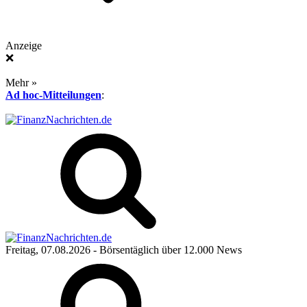
Anzeige
❌
Mehr »
Ad hoc-Mitteilungen
:
Freitag, 07.08.2026
- Börsentäglich über 12.000 News