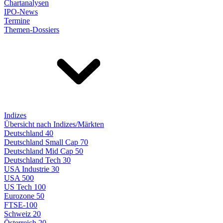
Chartanalysen
IPO-News
Termine
Themen-Dossiers
Indizes
Übersicht nach Indizes/Märkten
Deutschland 40
Deutschland Small Cap 70
Deutschland Mid Cap 50
Deutschland Tech 30
USA Industrie 30
USA 500
US Tech 100
Eurozone 50
FTSE-100
Schweiz 20
Österreich 20