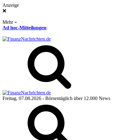
Anzeige
❌
Mehr »
Ad hoc-Mitteilungen
:
Freitag, 07.08.2026
- Börsentäglich über 12.000 News