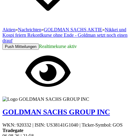
Aktien
»
Nachrichten
»
GOLDMAN SACHS AKTIE
»
Nikkei und
Kospi feiern Rekordkurse ohne Ende - Goldman setzt noch einen
drauf
Realtimekurse aktiv
Push Mitteilungen
GOLDMAN SACHS GROUP INC
WKN: 920332
|
ISIN: US38141G1040
|
Ticker-Symbol: GOS
Tradegate
06.08.26
|
21:58