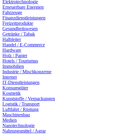
Elektrotechnologie
Erneuerbare Energien
Fahrzeuge
Finanzdienstleistungen
Freizeitprodukte
Gesundheitswesen
Getränke / Tabak
Halbleiter
Handel / E-Commerce
Hardware
Holz / Papier
Hotels / Tourismus
Immobilien
Industrie / Mischkonzerne
Internet
IT-Dienstleistungen
Konsumgüter
Kosmetik
Kunststoffe / Verpackungen
Logistik / Transport
Luftfahrt / Rüstung
Maschinenbau
Medien
Nanotechnologie
Nahrungsmittel / Agrar