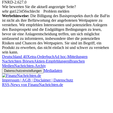
FNRD-2.627.0
Wie bewerten Sie die aktuell angezeigte Seite?
sehr gut
1
2
3
4
5
6
schlecht
Problem melden
Werbehinweise:
Die Billigung des Basisprospekts durch die BaFin
ist nicht als ihre Befürwortung der angebotenen Wertpapiere zu
verstehen. Wir empfehlen Interessenten und potenziellen Anlegern
den Basisprospekt und die Endgültigen Bedingungen zu lesen,
bevor sie eine Anlageentscheidung treffen, um sich möglichst
umfassend zu informieren, insbesondere über die potenziellen
Risiken und Chancen des Wertpapiers. Sie sind im Begriff, ein
Produkt zu erwerben, das nicht einfach ist und schwer zu verstehen
sein kann.
Deutschland 40
Xetra-Orderbuch
Ad hoc-Mitteilungen
Nachrichten Börsen
Aktien-Empfehlungen
Branchen
Medien
Nachrichten-Archiv
Mediadaten
Datenschutzeinstellungen
Impressum | AGB | Disclaimer | Datenschutz
RSS-News von FinanzNachrichten.de