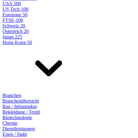
USA 500
US Tech 100
Eurozone 50
FTSE-100
Schweiz 20
Österreich 20
Japan 225
Hong Kong 50
Branchen
Branchenübersicht
Bau / Infrastrukur
Bekleidung / Textil
Biotechnologie
Chemie
Dienstleistungen
Eisen / Stahl