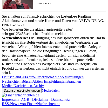
Sie erhalten auf FinanzNachrichten.de kostenlose Realtime-
Aktienkurse von
und
sowie Kurse und Daten von
ARIVA.DE AG
.
FNRD-2.627.0
Wie bewerten Sie die aktuell angezeigte Seite?
sehr gut
1
2
3
4
5
6
schlecht
Problem melden
Werbehinweise:
Die Billigung des Basisprospekts durch die BaFin
ist nicht als ihre Befürwortung der angebotenen Wertpapiere zu
verstehen. Wir empfehlen Interessenten und potenziellen Anlegern
den Basisprospekt und die Endgültigen Bedingungen zu lesen,
bevor sie eine Anlageentscheidung treffen, um sich möglichst
umfassend zu informieren, insbesondere über die potenziellen
Risiken und Chancen des Wertpapiers. Sie sind im Begriff, ein
Produkt zu erwerben, das nicht einfach ist und schwer zu verstehen
sein kann.
Deutschland 40
Xetra-Orderbuch
Ad hoc-Mitteilungen
Nachrichten Börsen
Aktien-Empfehlungen
Branchen
Medien
Nachrichten-Archiv
Mediadaten
Datenschutzeinstellungen
Impressum | AGB | Disclaimer | Datenschutz
RSS-News von FinanzNachrichten.de