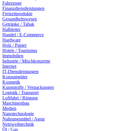
Fahrzeuge
Finanzdienstleistungen
Freizeitprodukte
Gesundheitswesen
Getränke / Tabak
Halbleiter
Handel / E-Commerce
Hardware
Holz / Papier
Hotels / Tourismus
Immobilien
Industrie / Mischkonzerne
Internet
IT-Dienstleistungen
Konsumgüter
Kosmetik
Kunststoffe / Verpackungen
Logistik / Transport
Luftfahrt / Rüstung
Maschinenbau
Medien
Nanotechnologie
Nahrungsmittel / Agrar
Netzwerktechnik
Öl / Gas