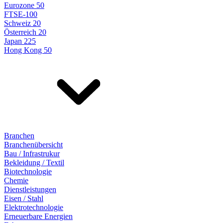
Eurozone 50
FTSE-100
Schweiz 20
Österreich 20
Japan 225
Hong Kong 50
Branchen
Branchenübersicht
Bau / Infrastrukur
Bekleidung / Textil
Biotechnologie
Chemie
Dienstleistungen
Eisen / Stahl
Elektrotechnologie
Erneuerbare Energien