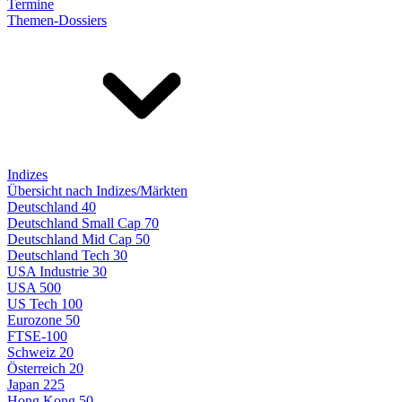
Termine
Themen-Dossiers
Indizes
Übersicht nach Indizes/Märkten
Deutschland 40
Deutschland Small Cap 70
Deutschland Mid Cap 50
Deutschland Tech 30
USA Industrie 30
USA 500
US Tech 100
Eurozone 50
FTSE-100
Schweiz 20
Österreich 20
Japan 225
Hong Kong 50