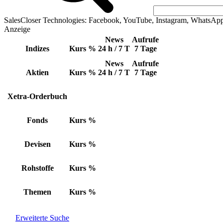
SalesCloser Technologies: Facebook, YouTube, Instagram, WhatsAp
Anzeige
News
Aufrufe
Indizes
Kurs
%
24 h / 7 T
7 Tage
News
Aufrufe
Aktien
Kurs
%
24 h / 7 T
7 Tage
Xetra-Orderbuch
Fonds
Kurs
%
Devisen
Kurs
%
Rohstoffe
Kurs
%
Themen
Kurs
%
Erweiterte Suche