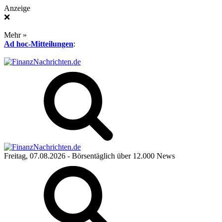
Anzeige
❌
Mehr »
Ad hoc-Mitteilungen
:
Freitag, 07.08.2026
- Börsentäglich über 12.000 News