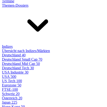
Termine
Themen-Dossiers
Indizes
Übersicht nach Indizes/Märkten
Deutschland 40
Deutschland Small Cap 70
Deutschland Mid Cap 50
Deutschland Tech 30
USA Industrie 30
USA 500
US Tech 100
Eurozone 50
FTSE-100
Schweiz 20
Österreich 20
Japan 225
Hong Kong 50