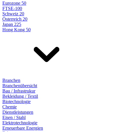
Eurozone 50
FTSE-100
Schweiz 20
Österreich 20
Japan 225
Hong Kong 50
Branchen
Branchenübersicht
Bau / Infrastrukur
Bekleidung / Textil
Biotechnologie
Chemie
Dienstleistungen
Eisen / Stahl
Elektrotechnologie
Erneuerbare Energien