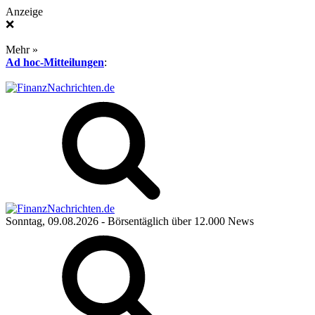
Anzeige
❌
Mehr »
Ad hoc-Mitteilungen
:
Sonntag, 09.08.2026
- Börsentäglich über 12.000 News