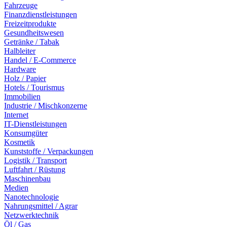
Fahrzeuge
Finanzdienstleistungen
Freizeitprodukte
Gesundheitswesen
Getränke / Tabak
Halbleiter
Handel / E-Commerce
Hardware
Holz / Papier
Hotels / Tourismus
Immobilien
Industrie / Mischkonzerne
Internet
IT-Dienstleistungen
Konsumgüter
Kosmetik
Kunststoffe / Verpackungen
Logistik / Transport
Luftfahrt / Rüstung
Maschinenbau
Medien
Nanotechnologie
Nahrungsmittel / Agrar
Netzwerktechnik
Öl / Gas