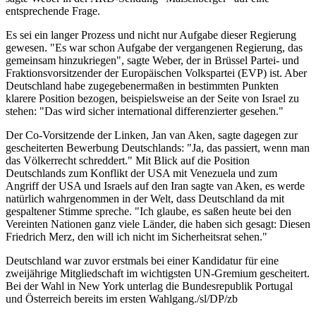
entsprechende Frage.
Es sei ein langer Prozess und nicht nur Aufgabe dieser Regierung
gewesen. "Es war schon Aufgabe der vergangenen Regierung, das
gemeinsam hinzukriegen", sagte Weber, der in Brüssel Partei- und
Fraktionsvorsitzender der Europäischen Volkspartei (EVP) ist. Aber
Deutschland habe zugegebenermaßen in bestimmten Punkten
klarere Position bezogen, beispielsweise an der Seite von Israel zu
stehen: "Das wird sicher international differenzierter gesehen."
Der Co-Vorsitzende der Linken, Jan van Aken, sagte dagegen zur
gescheiterten Bewerbung Deutschlands: "Ja, das passiert, wenn man
das Völkerrecht schreddert." Mit Blick auf die Position
Deutschlands zum Konflikt der USA mit Venezuela und zum
Angriff der USA und Israels auf den Iran sagte van Aken, es werde
natürlich wahrgenommen in der Welt, dass Deutschland da mit
gespaltener Stimme spreche. "Ich glaube, es saßen heute bei den
Vereinten Nationen ganz viele Länder, die haben sich gesagt: Diesen
Friedrich Merz, den will ich nicht im Sicherheitsrat sehen."
Deutschland war zuvor erstmals bei einer Kandidatur für eine
zweijährige Mitgliedschaft im wichtigsten UN-Gremium gescheitert.
Bei der Wahl in New York unterlag die Bundesrepublik Portugal
und Österreich bereits im ersten Wahlgang./sl/DP/zb