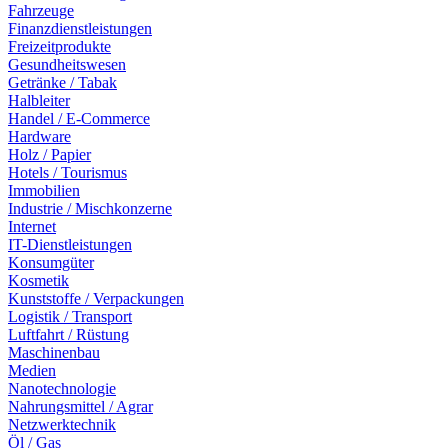
Fahrzeuge
Finanzdienstleistungen
Freizeitprodukte
Gesundheitswesen
Getränke / Tabak
Halbleiter
Handel / E-Commerce
Hardware
Holz / Papier
Hotels / Tourismus
Immobilien
Industrie / Mischkonzerne
Internet
IT-Dienstleistungen
Konsumgüter
Kosmetik
Kunststoffe / Verpackungen
Logistik / Transport
Luftfahrt / Rüstung
Maschinenbau
Medien
Nanotechnologie
Nahrungsmittel / Agrar
Netzwerktechnik
Öl / Gas