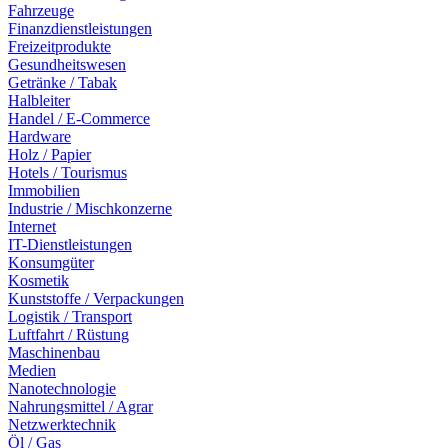
Fahrzeuge
Finanzdienstleistungen
Freizeitprodukte
Gesundheitswesen
Getränke / Tabak
Halbleiter
Handel / E-Commerce
Hardware
Holz / Papier
Hotels / Tourismus
Immobilien
Industrie / Mischkonzerne
Internet
IT-Dienstleistungen
Konsumgüter
Kosmetik
Kunststoffe / Verpackungen
Logistik / Transport
Luftfahrt / Rüstung
Maschinenbau
Medien
Nanotechnologie
Nahrungsmittel / Agrar
Netzwerktechnik
Öl / Gas