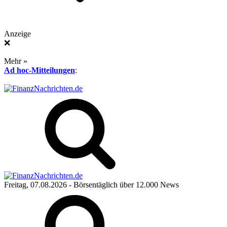
Anzeige
❌
Mehr »
Ad hoc-Mitteilungen
:
Freitag, 07.08.2026
- Börsentäglich über 12.000 News