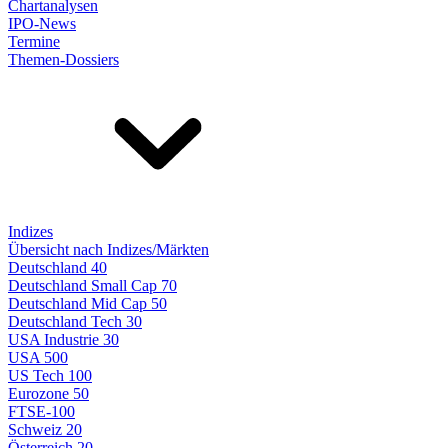
Chartanalysen
IPO-News
Termine
Themen-Dossiers
Indizes
Übersicht nach Indizes/Märkten
Deutschland 40
Deutschland Small Cap 70
Deutschland Mid Cap 50
Deutschland Tech 30
USA Industrie 30
USA 500
US Tech 100
Eurozone 50
FTSE-100
Schweiz 20
Österreich 20