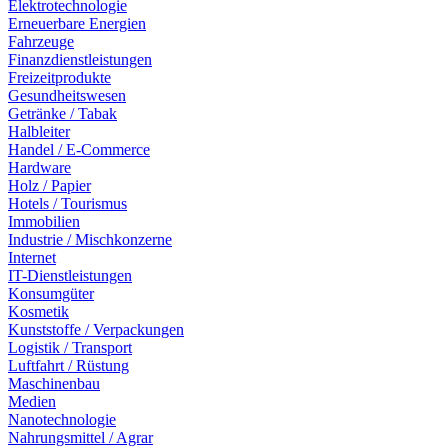
Elektrotechnologie
Erneuerbare Energien
Fahrzeuge
Finanzdienstleistungen
Freizeitprodukte
Gesundheitswesen
Getränke / Tabak
Halbleiter
Handel / E-Commerce
Hardware
Holz / Papier
Hotels / Tourismus
Immobilien
Industrie / Mischkonzerne
Internet
IT-Dienstleistungen
Konsumgüter
Kosmetik
Kunststoffe / Verpackungen
Logistik / Transport
Luftfahrt / Rüstung
Maschinenbau
Medien
Nanotechnologie
Nahrungsmittel / Agrar