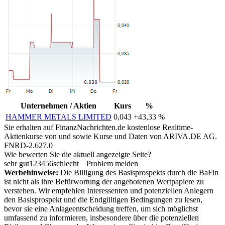
Unternehmen / Aktien
Kurs
%
HAMMER METALS LIMITED
0,043
+43,33 %
Sie erhalten auf FinanzNachrichten.de kostenlose Realtime-
Aktienkurse von
und
sowie Kurse und Daten von
ARIVA.DE AG
.
FNRD-2.627.0
Wie bewerten Sie die aktuell angezeigte Seite?
sehr gut
1
2
3
4
5
6
schlecht
Problem melden
Werbehinweise:
Die Billigung des Basisprospekts durch die BaFin
ist nicht als ihre Befürwortung der angebotenen Wertpapiere zu
verstehen. Wir empfehlen Interessenten und potenziellen Anlegern
den Basisprospekt und die Endgültigen Bedingungen zu lesen,
bevor sie eine Anlageentscheidung treffen, um sich möglichst
umfassend zu informieren, insbesondere über die potenziellen