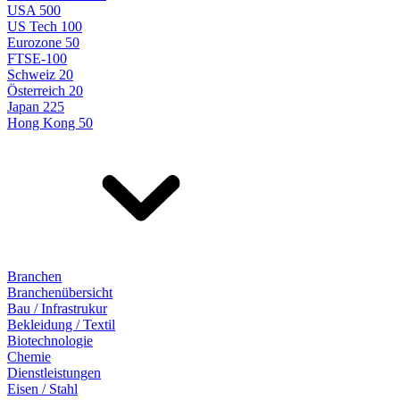
USA 500
US Tech 100
Eurozone 50
FTSE-100
Schweiz 20
Österreich 20
Japan 225
Hong Kong 50
Branchen
Branchenübersicht
Bau / Infrastrukur
Bekleidung / Textil
Biotechnologie
Chemie
Dienstleistungen
Eisen / Stahl