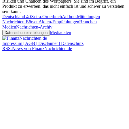
Risiken und Chancen des Wertpapiers. Sie sind im Begriff, ein
Produkt zu erwerben, das nicht einfach ist und schwer zu verstehen
sein kann.
Deutschland 40
Xetra-Orderbuch
Ad hoc-Mitteilungen
Nachrichten Börsen
Aktien-Empfehlungen
Branchen
Medien
Nachrichten-Archiv
Mediadaten
Datenschutzeinstellungen
Impressum | AGB | Disclaimer | Datenschutz
RSS-News von FinanzNachrichten.de