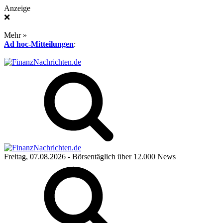
Anzeige
❌
Mehr »
Ad hoc-Mitteilungen
:
Freitag, 07.08.2026
- Börsentäglich über 12.000 News