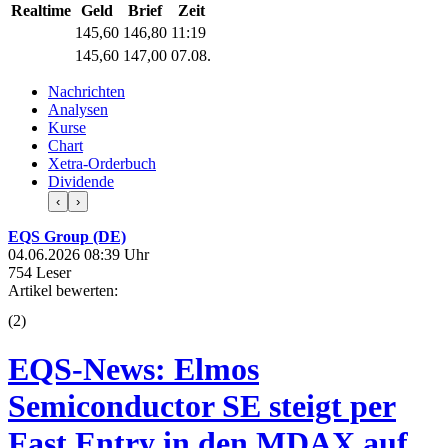
Realtime
Geld
Brief
Zeit
145,60
146,80
11:19
145,60
147,00
07.08.
Nachrichten
Analysen
Kurse
Chart
Xetra-Orderbuch
Dividende
‹
›
EQS Group (DE)
04.06.2026 08:39 Uhr
754 Leser
Artikel bewerten:
(
2
)
EQS-News: Elmos
Semiconductor SE steigt per
Fast Entry in den MDAX auf