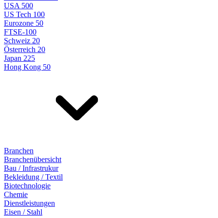
USA 500
US Tech 100
Eurozone 50
FTSE-100
Schweiz 20
Österreich 20
Japan 225
Hong Kong 50
Branchen
Branchenübersicht
Bau / Infrastrukur
Bekleidung / Textil
Biotechnologie
Chemie
Dienstleistungen
Eisen / Stahl