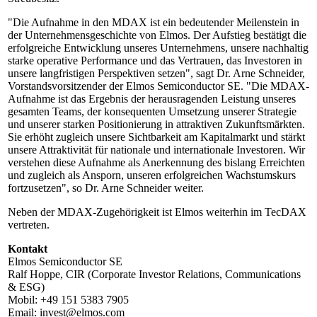
"Die Aufnahme in den MDAX ist ein bedeutender Meilenstein in
der Unternehmensgeschichte von Elmos. Der Aufstieg bestätigt die
erfolgreiche Entwicklung unseres Unternehmens, unsere nachhaltig
starke operative Performance und das Vertrauen, das Investoren in
unsere langfristigen Perspektiven setzen", sagt Dr. Arne Schneider,
Vorstandsvorsitzender der Elmos Semiconductor SE. "Die MDAX-
Aufnahme ist das Ergebnis der herausragenden Leistung unseres
gesamten Teams, der konsequenten Umsetzung unserer Strategie
und unserer starken Positionierung in attraktiven Zukunftsmärkten.
Sie erhöht zugleich unsere Sichtbarkeit am Kapitalmarkt und stärkt
unsere Attraktivität für nationale und internationale Investoren. Wir
verstehen diese Aufnahme als Anerkennung des bislang Erreichten
und zugleich als Ansporn, unseren erfolgreichen Wachstumskurs
fortzusetzen", so Dr. Arne Schneider weiter.
Neben der MDAX-Zugehörigkeit ist Elmos weiterhin im TecDAX
vertreten.
Kontakt
Elmos Semiconductor SE
Ralf Hoppe, CIR (Corporate Investor Relations, Communications
& ESG)
Mobil: +49 151 5383 7905
Email:
invest@elmos.com