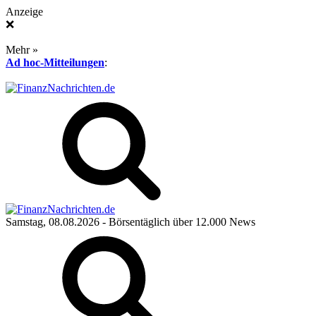
Anzeige
❌
Mehr »
Ad hoc-Mitteilungen
:
Samstag, 08.08.2026
- Börsentäglich über 12.000 News