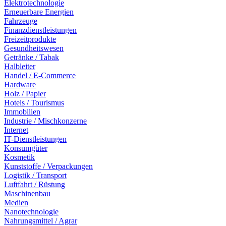
Elektrotechnologie
Erneuerbare Energien
Fahrzeuge
Finanzdienstleistungen
Freizeitprodukte
Gesundheitswesen
Getränke / Tabak
Halbleiter
Handel / E-Commerce
Hardware
Holz / Papier
Hotels / Tourismus
Immobilien
Industrie / Mischkonzerne
Internet
IT-Dienstleistungen
Konsumgüter
Kosmetik
Kunststoffe / Verpackungen
Logistik / Transport
Luftfahrt / Rüstung
Maschinenbau
Medien
Nanotechnologie
Nahrungsmittel / Agrar