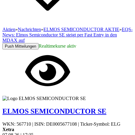
Aktien
»
Nachrichten
»
ELMOS SEMICONDUCTOR AKTIE
»
EQS-
News: Elmos Semiconductor SE steigt per Fast Entry in den
MDAX auf
Realtimekurse aktiv
Push Mitteilungen
ELMOS SEMICONDUCTOR SE
WKN: 567710
|
ISIN: DE0005677108
|
Ticker-Symbol: ELG
Xetra
07.08.26
|
17:35