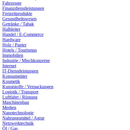
Fahrzeuge
Finanzdienstleistungen
Freizeitprodukte
Gesundheitswesen
Getränke / Tabak
Halbleiter
Handel / E-Commerce
Hardware
Holz / Papier
Hotels / Tourismus
Immobilien
Industrie / Mischkonzerne
Internet
IT-Dienstleistungen
Konsumgüter
Kosmetik
Kunststoffe / Verpackungen
Logistik / Transport
Luftfahrt / Rüstung
Maschinenbau
Medien
Nanotechnologie
Nahrungsmittel / Agrar
Netzwerktechnik
Öl / Gas