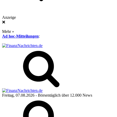
Anzeige
❌
Mehr »
Ad hoc-Mitteilungen
:
Freitag, 07.08.2026
- Börsentäglich über 12.000 News