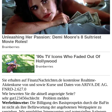
Sie erhalten auf FinanzNachrichten.de kostenlose Realtime-
Aktienkurse von
und
sowie Kurse und Daten von
ARIVA.DE AG
.
FNRD-2.627.0
Wie bewerten Sie die aktuell angezeigte Seite?
sehr gut
1
2
3
4
5
6
schlecht
Problem melden
Werbehinweise:
Die Billigung des Basisprospekts durch die BaFin
ist nicht als ihre Befürwortung der angebotenen Wertpapiere zu
verstehen. Wir empfehlen Interessenten und potenziellen Anlegern