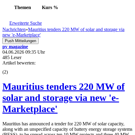
Themen
Kurs
%
Erweiterte Suche
Nachrichten
»
Mauritius tenders 220 MW of solar and storage via
new 'e-Marketplace'
Push Mitteilungen
pv magazine
04.06.2026 09:35 Uhr
485 Leser
Artikel bewerten:
(
2
)
Mauritius tenders 220 MW of
solar and storage via new 'e-
Marketplace'
Mauritius has announced a tender for 220 MW of solar capacity,
along with an unspecified capacity of battery energy storage systems
(BESS), to be spread across ten 10 MW projects and three 40 MW