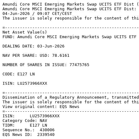
Amundi Core MSCI Emerging Markets Swap UCITS ETF Dist (
Amundi Core MSCI Emerging Markets Swap UCITS ETF Dist: 
04-Jun-2026 / 09:07 CET/CEST 

The issuer is solely responsible for the content of thi
=------------------------------------------------------
Net Asset Value(s) 

FUND: Amundi Core MSCI Emerging Markets Swap UCITS ETF 
DEALING DATE: 03-Jun-2026 

NAV PER SHARE: USD: 78.6161 

NUMBER OF SHARES IN ISSUE: 77475765 

CODE: E127 LN 

ISIN: LU2573966XXX 

=------------------------------------------------------
Dissemination of a Regulatory Announcement, transmitted
The issuer is solely responsible for the content of thi
View original content: EQS News 

=------------------------------------------------------
ISIN:      LU2573966XXX 

Category Code: NAV 

TIDM:      E127 LN 

Sequence No.:  430006 

EQS News ID:  2339540 
