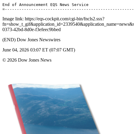
End of Announcement EQS News Service 

Image link: https://eqs-cockpit.com/cgi-bin/fncls2.ssx?
fn=show_t_gif&application_id=2339540&application_name=news
0373-42bd-8d0e-f3efeec9bbed
(END) Dow Jones Newswires
June 04, 2026 03:07 ET (07:07 GMT)
© 2026 Dow Jones News