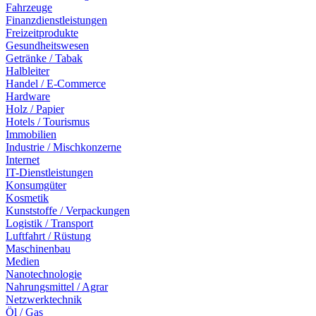
Fahrzeuge
Finanzdienstleistungen
Freizeitprodukte
Gesundheitswesen
Getränke / Tabak
Halbleiter
Handel / E-Commerce
Hardware
Holz / Papier
Hotels / Tourismus
Immobilien
Industrie / Mischkonzerne
Internet
IT-Dienstleistungen
Konsumgüter
Kosmetik
Kunststoffe / Verpackungen
Logistik / Transport
Luftfahrt / Rüstung
Maschinenbau
Medien
Nanotechnologie
Nahrungsmittel / Agrar
Netzwerktechnik
Öl / Gas