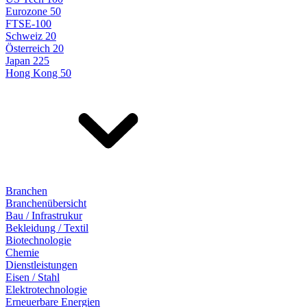
Eurozone 50
FTSE-100
Schweiz 20
Österreich 20
Japan 225
Hong Kong 50
Branchen
Branchenübersicht
Bau / Infrastrukur
Bekleidung / Textil
Biotechnologie
Chemie
Dienstleistungen
Eisen / Stahl
Elektrotechnologie
Erneuerbare Energien