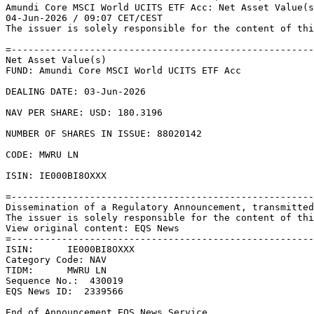
Amundi Core MSCI World UCITS ETF Acc: Net Asset Value(s
04-Jun-2026 / 09:07 CET/CEST 

The issuer is solely responsible for the content of thi
=------------------------------------------------------
Net Asset Value(s) 

FUND: Amundi Core MSCI World UCITS ETF Acc 

DEALING DATE: 03-Jun-2026 

NAV PER SHARE: USD: 180.3196 

NUMBER OF SHARES IN ISSUE: 88020142 

CODE: MWRU LN 

ISIN: IE000BI8OXXX 

=------------------------------------------------------
Dissemination of a Regulatory Announcement, transmitted
The issuer is solely responsible for the content of thi
View original content: EQS News 

=------------------------------------------------------
ISIN:      IE000BI8OXXX 

Category Code: NAV 

TIDM:      MWRU LN 

Sequence No.:  430019 

EQS News ID:  2339566 

End of Announcement EQS News Service 
