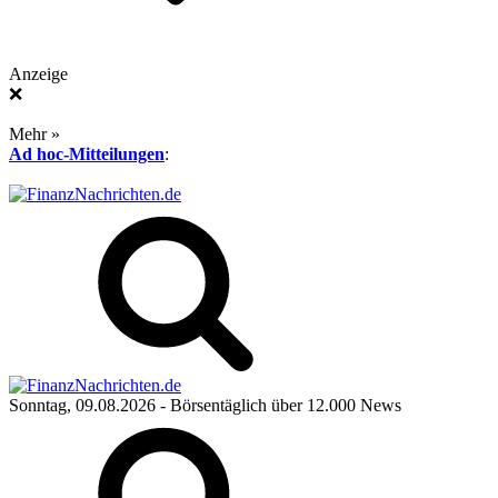
Anzeige
❌
Mehr »
Ad hoc-Mitteilungen
:
Sonntag, 09.08.2026
- Börsentäglich über 12.000 News