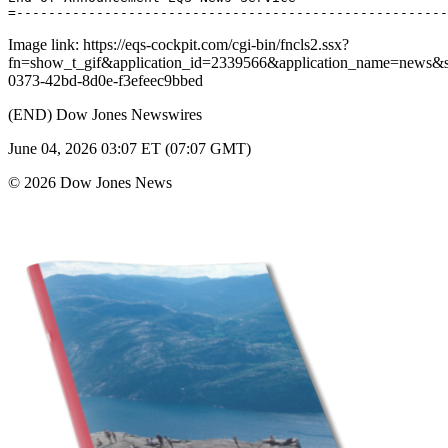
Image link: https://eqs-cockpit.com/cgi-bin/fncls2.ssx?
fn=show_t_gif&application_id=2339566&application_name=news
0373-42bd-8d0e-f3efeec9bbed
(END) Dow Jones Newswires
June 04, 2026 03:07 ET (07:07 GMT)
© 2026 Dow Jones News