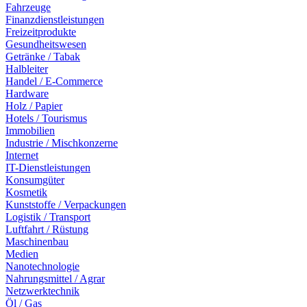
Fahrzeuge
Finanzdienstleistungen
Freizeitprodukte
Gesundheitswesen
Getränke / Tabak
Halbleiter
Handel / E-Commerce
Hardware
Holz / Papier
Hotels / Tourismus
Immobilien
Industrie / Mischkonzerne
Internet
IT-Dienstleistungen
Konsumgüter
Kosmetik
Kunststoffe / Verpackungen
Logistik / Transport
Luftfahrt / Rüstung
Maschinenbau
Medien
Nanotechnologie
Nahrungsmittel / Agrar
Netzwerktechnik
Öl / Gas