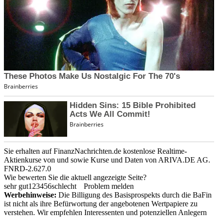
Sie erhalten auf FinanzNachrichten.de kostenlose Realtime-
Aktienkurse von
und
sowie Kurse und Daten von
ARIVA.DE AG
.
FNRD-2.627.0
Wie bewerten Sie die aktuell angezeigte Seite?
sehr gut
1
2
3
4
5
6
schlecht
Problem melden
Werbehinweise:
Die Billigung des Basisprospekts durch die BaFin
ist nicht als ihre Befürwortung der angebotenen Wertpapiere zu
verstehen. Wir empfehlen Interessenten und potenziellen Anlegern