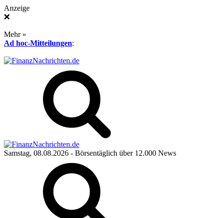
Anzeige
❌
Mehr »
Ad hoc-Mitteilungen
:
Samstag, 08.08.2026
- Börsentäglich über 12.000 News