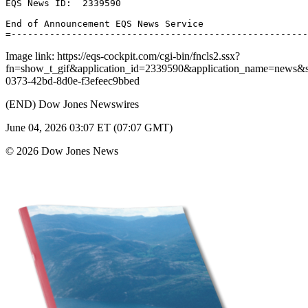
EQS News ID:  2339590 

End of Announcement EQS News Service 

Image link: https://eqs-cockpit.com/cgi-bin/fncls2.ssx?
fn=show_t_gif&application_id=2339590&application_name=news
0373-42bd-8d0e-f3efeec9bbed
(END) Dow Jones Newswires
June 04, 2026 03:07 ET (07:07 GMT)
© 2026 Dow Jones News