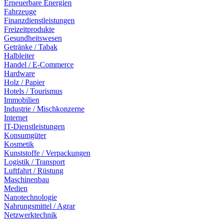
Erneuerbare Energien
Fahrzeuge
Finanzdienstleistungen
Freizeitprodukte
Gesundheitswesen
Getränke / Tabak
Halbleiter
Handel / E-Commerce
Hardware
Holz / Papier
Hotels / Tourismus
Immobilien
Industrie / Mischkonzerne
Internet
IT-Dienstleistungen
Konsumgüter
Kosmetik
Kunststoffe / Verpackungen
Logistik / Transport
Luftfahrt / Rüstung
Maschinenbau
Medien
Nanotechnologie
Nahrungsmittel / Agrar
Netzwerktechnik