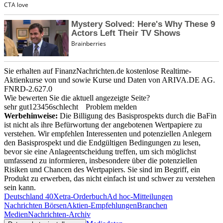
Sie erhalten auf FinanzNachrichten.de kostenlose Realtime-
Aktienkurse von
und
sowie Kurse und Daten von
ARIVA.DE AG
.
FNRD-2.627.0
Wie bewerten Sie die aktuell angezeigte Seite?
sehr gut
1
2
3
4
5
6
schlecht
Problem melden
Werbehinweise:
Die Billigung des Basisprospekts durch die BaFin
ist nicht als ihre Befürwortung der angebotenen Wertpapiere zu
verstehen. Wir empfehlen Interessenten und potenziellen Anlegern
den Basisprospekt und die Endgültigen Bedingungen zu lesen,
bevor sie eine Anlageentscheidung treffen, um sich möglichst
umfassend zu informieren, insbesondere über die potenziellen
Risiken und Chancen des Wertpapiers. Sie sind im Begriff, ein
Produkt zu erwerben, das nicht einfach ist und schwer zu verstehen
sein kann.
Deutschland 40
Xetra-Orderbuch
Ad hoc-Mitteilungen
Nachrichten Börsen
Aktien-Empfehlungen
Branchen
Medien
Nachrichten-Archiv