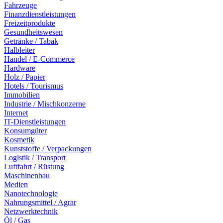
Fahrzeuge
Finanzdienstleistungen
Freizeitprodukte
Gesundheitswesen
Getränke / Tabak
Halbleiter
Handel / E-Commerce
Hardware
Holz / Papier
Hotels / Tourismus
Immobilien
Industrie / Mischkonzerne
Internet
IT-Dienstleistungen
Konsumgüter
Kosmetik
Kunststoffe / Verpackungen
Logistik / Transport
Luftfahrt / Rüstung
Maschinenbau
Medien
Nanotechnologie
Nahrungsmittel / Agrar
Netzwerktechnik
Öl / Gas