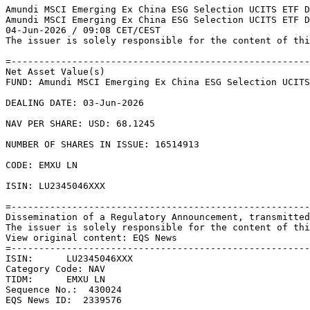
Amundi MSCI Emerging Ex China ESG Selection UCITS ETF D
Amundi MSCI Emerging Ex China ESG Selection UCITS ETF D
04-Jun-2026 / 09:08 CET/CEST 

The issuer is solely responsible for the content of thi
=------------------------------------------------------
Net Asset Value(s) 

FUND: Amundi MSCI Emerging Ex China ESG Selection UCITS
DEALING DATE: 03-Jun-2026 

NAV PER SHARE: USD: 68.1245 

NUMBER OF SHARES IN ISSUE: 16514913 

CODE: EMXU LN 

ISIN: LU2345046XXX 

=------------------------------------------------------
Dissemination of a Regulatory Announcement, transmitted
The issuer is solely responsible for the content of thi
View original content: EQS News 

=------------------------------------------------------
ISIN:      LU2345046XXX 

Category Code: NAV 

TIDM:      EMXU LN 

Sequence No.:  430024 

EQS News ID:  2339576 
