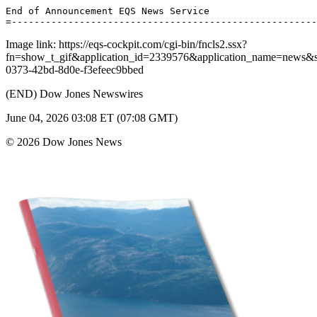
End of Announcement EQS News Service 

Image link: https://eqs-cockpit.com/cgi-bin/fncls2.ssx?
fn=show_t_gif&application_id=2339576&application_name=news
0373-42bd-8d0e-f3efeec9bbed
(END) Dow Jones Newswires
June 04, 2026 03:08 ET (07:08 GMT)
© 2026 Dow Jones News