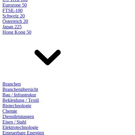
Eurozone 50
FTSE-100
Schweiz 20
Österreich 20
Japan 225
Hong Kong 50
Branchen
Branchenübersicht
Bau / Infrastrukur
Bekleidung / Textil
Biotechnologie
Chemie
Dienstleistungen
Eisen / Stahl
Elektrotechnologie
Erneuerbare Energien