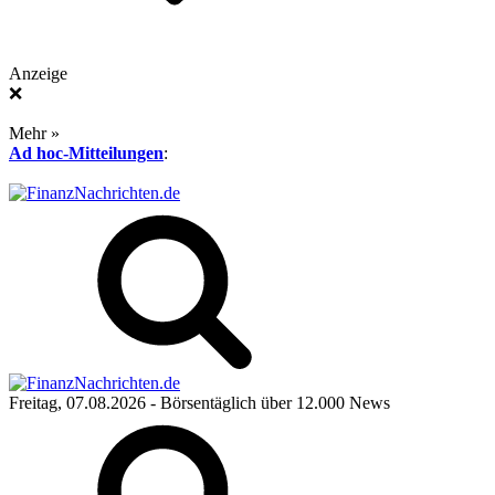
Anzeige
❌
Mehr »
Ad hoc-Mitteilungen
:
Freitag, 07.08.2026
- Börsentäglich über 12.000 News