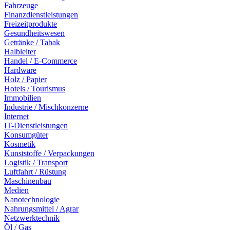
Fahrzeuge
Finanzdienstleistungen
Freizeitprodukte
Gesundheitswesen
Getränke / Tabak
Halbleiter
Handel / E-Commerce
Hardware
Holz / Papier
Hotels / Tourismus
Immobilien
Industrie / Mischkonzerne
Internet
IT-Dienstleistungen
Konsumgüter
Kosmetik
Kunststoffe / Verpackungen
Logistik / Transport
Luftfahrt / Rüstung
Maschinenbau
Medien
Nanotechnologie
Nahrungsmittel / Agrar
Netzwerktechnik
Öl / Gas