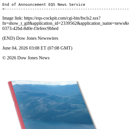
End of Announcement EQS News Service 

Image link: https://eqs-cockpit.com/cgi-bin/fncls2.ssx?
fn=show_t_gif&application_id=2339562&application_name=news
0373-42bd-8d0e-f3efeec9bbed
(END) Dow Jones Newswires
June 04, 2026 03:08 ET (07:08 GMT)
© 2026 Dow Jones News