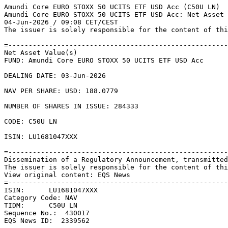
Amundi Core EURO STOXX 50 UCITS ETF USD Acc (C50U LN) 

Amundi Core EURO STOXX 50 UCITS ETF USD Acc: Net Asset 
04-Jun-2026 / 09:08 CET/CEST 

The issuer is solely responsible for the content of thi
=------------------------------------------------------
Net Asset Value(s) 

FUND: Amundi Core EURO STOXX 50 UCITS ETF USD Acc 

DEALING DATE: 03-Jun-2026 

NAV PER SHARE: USD: 188.0779 

NUMBER OF SHARES IN ISSUE: 284333 

CODE: C50U LN 

ISIN: LU1681047XXX 

=------------------------------------------------------
Dissemination of a Regulatory Announcement, transmitted
The issuer is solely responsible for the content of thi
View original content: EQS News 

=------------------------------------------------------
ISIN:      LU1681047XXX 

Category Code: NAV 

TIDM:      C50U LN 

Sequence No.:  430017 

EQS News ID:  2339562 
