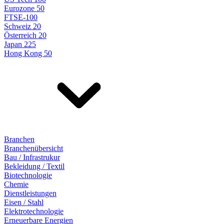
Eurozone 50
FTSE-100
Schweiz 20
Österreich 20
Japan 225
Hong Kong 50
Branchen
Branchenübersicht
Bau / Infrastrukur
Bekleidung / Textil
Biotechnologie
Chemie
Dienstleistungen
Eisen / Stahl
Elektrotechnologie
Erneuerbare Energien