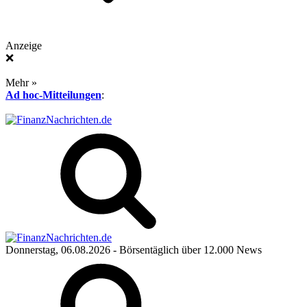
Anzeige
❌
Mehr »
Ad hoc-Mitteilungen
:
Donnerstag, 06.08.2026
- Börsentäglich über 12.000 News