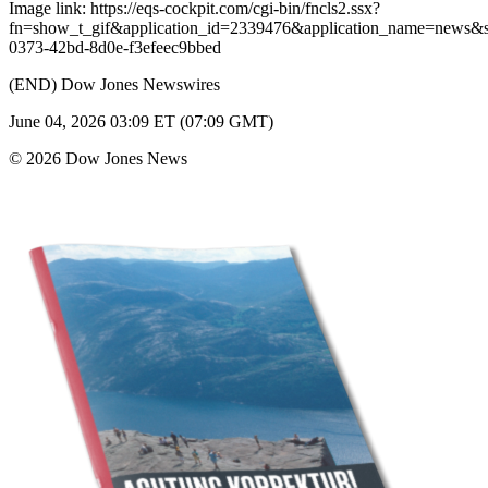
Image link: https://eqs-cockpit.com/cgi-bin/fncls2.ssx?
fn=show_t_gif&application_id=2339476&application_name=news
0373-42bd-8d0e-f3efeec9bbed
(END) Dow Jones Newswires
June 04, 2026 03:09 ET (07:09 GMT)
© 2026 Dow Jones News