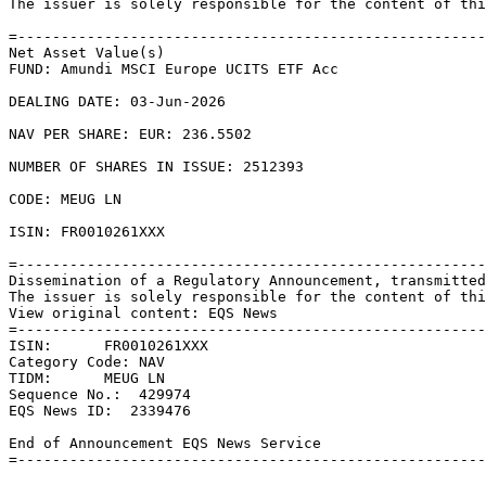
The issuer is solely responsible for the content of thi
=------------------------------------------------------
Net Asset Value(s) 

FUND: Amundi MSCI Europe UCITS ETF Acc 

DEALING DATE: 03-Jun-2026 

NAV PER SHARE: EUR: 236.5502 

NUMBER OF SHARES IN ISSUE: 2512393 

CODE: MEUG LN 

ISIN: FR0010261XXX 

=------------------------------------------------------
Dissemination of a Regulatory Announcement, transmitted
The issuer is solely responsible for the content of thi
View original content: EQS News 

=------------------------------------------------------
ISIN:      FR0010261XXX 

Category Code: NAV 

TIDM:      MEUG LN 

Sequence No.:  429974 

EQS News ID:  2339476 

End of Announcement EQS News Service 
