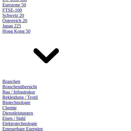
Eurozone 50
FTSE-100
Schweiz 20
Österreich 20
Japan 225
Hong Kong 50
Branchen
Branchenübersicht
Bau / Infrastrukur
Bekleidung / Textil
Biotechnologie
Chemie
Dienstleistungen
Eisen / Stahl
Elektrotechnologie
Erneuerbare Energien