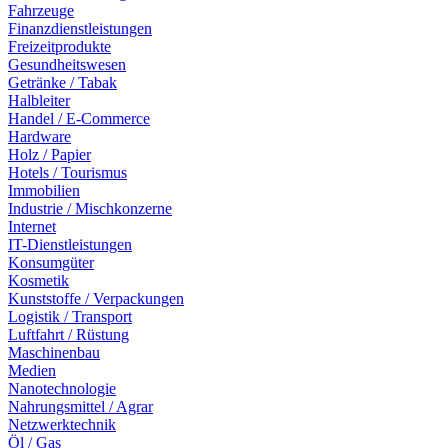
Fahrzeuge
Finanzdienstleistungen
Freizeitprodukte
Gesundheitswesen
Getränke / Tabak
Halbleiter
Handel / E-Commerce
Hardware
Holz / Papier
Hotels / Tourismus
Immobilien
Industrie / Mischkonzerne
Internet
IT-Dienstleistungen
Konsumgüter
Kosmetik
Kunststoffe / Verpackungen
Logistik / Transport
Luftfahrt / Rüstung
Maschinenbau
Medien
Nanotechnologie
Nahrungsmittel / Agrar
Netzwerktechnik
Öl / Gas