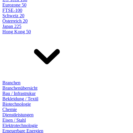
Eurozone 50
FTSE-100
Schweiz 20
Österreich 20
Japan 225
Hong Kong 50
Branchen
Branchenübersicht
Bau / Infrastrukur
Bekleidung / Textil
Biotechnologie
Chemie
Dienstleistungen
Eisen / Stahl
Elektrotechnologie
Erneuerbare Energien