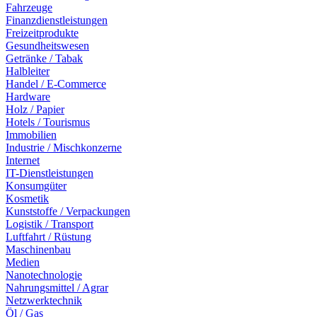
Fahrzeuge
Finanzdienstleistungen
Freizeitprodukte
Gesundheitswesen
Getränke / Tabak
Halbleiter
Handel / E-Commerce
Hardware
Holz / Papier
Hotels / Tourismus
Immobilien
Industrie / Mischkonzerne
Internet
IT-Dienstleistungen
Konsumgüter
Kosmetik
Kunststoffe / Verpackungen
Logistik / Transport
Luftfahrt / Rüstung
Maschinenbau
Medien
Nanotechnologie
Nahrungsmittel / Agrar
Netzwerktechnik
Öl / Gas