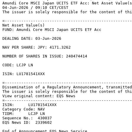
Amundi Core MSCI Japan UCITS ETF Acc: Net Asset Value(s
04-Jun-2026 / 09:10 CET/CEST 

The issuer is solely responsible for the content of thi
=------------------------------------------------------
Net Asset Value(s) 

FUND: Amundi Core MSCI Japan UCITS ETF Acc 

DEALING DATE: 03-Jun-2026 

NAV PER SHARE: JPY: 4171.3262 

NUMBER OF SHARES IN ISSUE: 240474414 

CODE: LCJP LN 

ISIN: LU1781541XXX 

=------------------------------------------------------
Dissemination of a Regulatory Announcement, transmitted
The issuer is solely responsible for the content of thi
View original content: EQS News 

=------------------------------------------------------
ISIN:      LU1781541XXX 

Category Code: NAV 

TIDM:      LCJP LN 

Sequence No.:  430037 

EQS News ID:  2339602 

End of Announcement EQS News Service 
