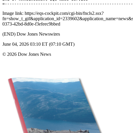
Image link: https://eqs-cockpit.com/cgi-bin/fncls2.ssx?
fn=show_t_gif&application_id=2339602&application_name=news
0373-42bd-8d0e-f3efeec9bbed
(END) Dow Jones Newswires
June 04, 2026 03:10 ET (07:10 GMT)
© 2026 Dow Jones News