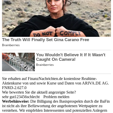
Sie erhalten auf FinanzNachrichten.de kostenlose Realtime-
Aktienkurse von
und
sowie Kurse und Daten von
ARIVA.DE AG
.
FNRD-2.627.0
Wie bewerten Sie die aktuell angezeigte Seite?
sehr gut
1
2
3
4
5
6
schlecht
Problem melden
Werbehinweise:
Die Billigung des Basisprospekts durch die BaFin
ist nicht als ihre Befürwortung der angebotenen Wertpapiere zu
verstehen. Wir empfehlen Interessenten und potenziellen Anlegern