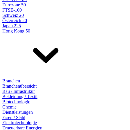
Eurozone 50
FTSE-100
Schweiz 20
Österreich 20
Japan 225
Hong Kong 50
Branchen
Branchenübersicht
Bau / Infrastrukur
Bekleidung / Textil
Biotechnologie
Chemie
Dienstleistungen
Eisen / Stahl
Elektrotechnologie
Erneuerbare Energien