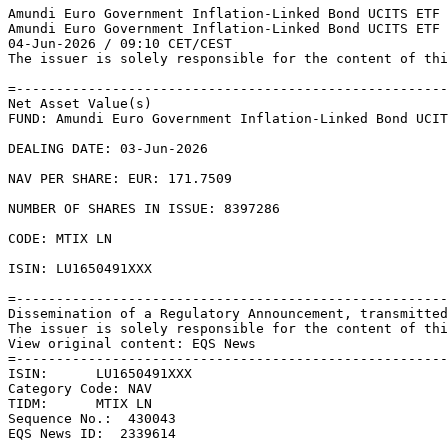
Amundi Euro Government Inflation-Linked Bond UCITS ETF 
Amundi Euro Government Inflation-Linked Bond UCITS ETF 
04-Jun-2026 / 09:10 CET/CEST 

The issuer is solely responsible for the content of thi
=------------------------------------------------------
Net Asset Value(s) 

FUND: Amundi Euro Government Inflation-Linked Bond UCIT
DEALING DATE: 03-Jun-2026 

NAV PER SHARE: EUR: 171.7509 

NUMBER OF SHARES IN ISSUE: 8397286 

CODE: MTIX LN 

ISIN: LU1650491XXX 

=------------------------------------------------------
Dissemination of a Regulatory Announcement, transmitted
The issuer is solely responsible for the content of thi
View original content: EQS News 

=------------------------------------------------------
ISIN:      LU1650491XXX 

Category Code: NAV 

TIDM:      MTIX LN 

Sequence No.:  430043 

EQS News ID:  2339614 
