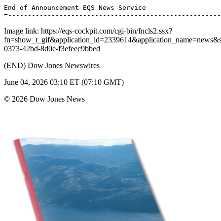
End of Announcement EQS News Service 

Image link: https://eqs-cockpit.com/cgi-bin/fncls2.ssx?
fn=show_t_gif&application_id=2339614&application_name=news
0373-42bd-8d0e-f3efeec9bbed
(END) Dow Jones Newswires
June 04, 2026 03:10 ET (07:10 GMT)
© 2026 Dow Jones News