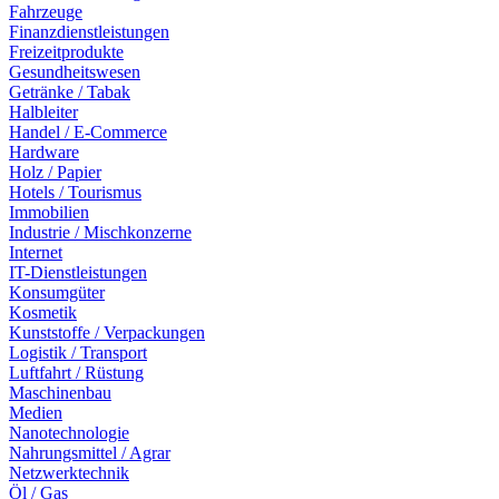
Fahrzeuge
Finanzdienstleistungen
Freizeitprodukte
Gesundheitswesen
Getränke / Tabak
Halbleiter
Handel / E-Commerce
Hardware
Holz / Papier
Hotels / Tourismus
Immobilien
Industrie / Mischkonzerne
Internet
IT-Dienstleistungen
Konsumgüter
Kosmetik
Kunststoffe / Verpackungen
Logistik / Transport
Luftfahrt / Rüstung
Maschinenbau
Medien
Nanotechnologie
Nahrungsmittel / Agrar
Netzwerktechnik
Öl / Gas