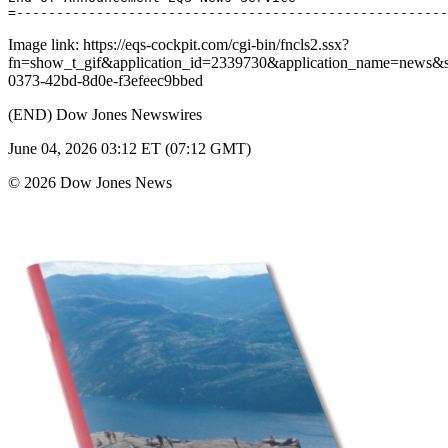
Image link: https://eqs-cockpit.com/cgi-bin/fncls2.ssx?
fn=show_t_gif&application_id=2339730&application_name=news
0373-42bd-8d0e-f3efeec9bbed
(END) Dow Jones Newswires
June 04, 2026 03:12 ET (07:12 GMT)
© 2026 Dow Jones News