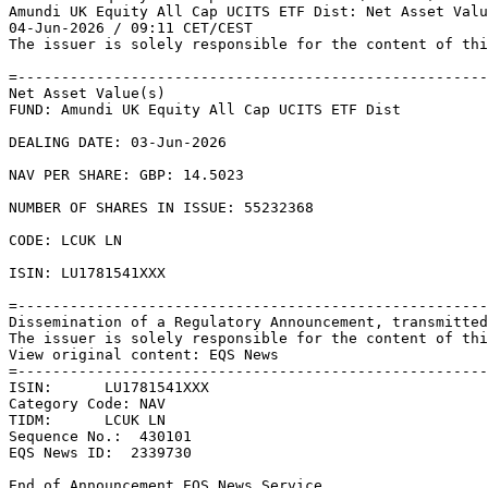
Amundi UK Equity All Cap UCITS ETF Dist: Net Asset Valu
04-Jun-2026 / 09:11 CET/CEST 

The issuer is solely responsible for the content of thi
=------------------------------------------------------
Net Asset Value(s) 

FUND: Amundi UK Equity All Cap UCITS ETF Dist 

DEALING DATE: 03-Jun-2026 

NAV PER SHARE: GBP: 14.5023 

NUMBER OF SHARES IN ISSUE: 55232368 

CODE: LCUK LN 

ISIN: LU1781541XXX 

=------------------------------------------------------
Dissemination of a Regulatory Announcement, transmitted
The issuer is solely responsible for the content of thi
View original content: EQS News 

=------------------------------------------------------
ISIN:      LU1781541XXX 

Category Code: NAV 

TIDM:      LCUK LN 

Sequence No.:  430101 

EQS News ID:  2339730 

End of Announcement EQS News Service 
