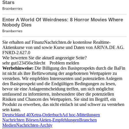
Sie erhalten auf FinanzNachrichten.de kostenlose Realtime-
Aktienkurse von
und
sowie Kurse und Daten von
ARIVA.DE AG
.
FNRD-2.627.0
Wie bewerten Sie die aktuell angezeigte Seite?
sehr gut
1
2
3
4
5
6
schlecht
Problem melden
Werbehinweise:
Die Billigung des Basisprospekts durch die BaFin
ist nicht als ihre Befürwortung der angebotenen Wertpapiere zu
verstehen. Wir empfehlen Interessenten und potenziellen Anlegern
den Basisprospekt und die Endgültigen Bedingungen zu lesen,
bevor sie eine Anlageentscheidung treffen, um sich möglichst
umfassend zu informieren, insbesondere über die potenziellen
Risiken und Chancen des Wertpapiers. Sie sind im Begriff, ein
Produkt zu erwerben, das nicht einfach ist und schwer zu verstehen
sein kann.
Deutschland 40
Xetra-Orderbuch
Ad hoc-Mitteilungen
Nachrichten Börsen
Aktien-Empfehlungen
Branchen
Medien
Nachrichten-Archiv