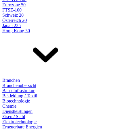
Eurozone 50
FTSE-100
Schweiz 20
Österreich 20
Japan 225
Hong Kong 50
Branchen
Branchenübersicht
Bau / Infrastrukur
Bekleidung / Textil
Biotechnologie
Chemie
Dienstleistungen
Eisen / Stahl
Elektrotechnologie
Erneuerbare Energien