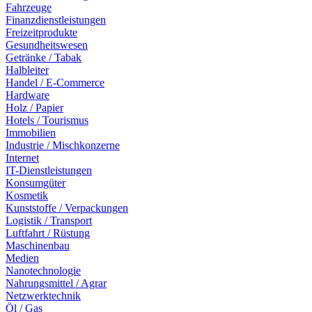
Fahrzeuge
Finanzdienstleistungen
Freizeitprodukte
Gesundheitswesen
Getränke / Tabak
Halbleiter
Handel / E-Commerce
Hardware
Holz / Papier
Hotels / Tourismus
Immobilien
Industrie / Mischkonzerne
Internet
IT-Dienstleistungen
Konsumgüter
Kosmetik
Kunststoffe / Verpackungen
Logistik / Transport
Luftfahrt / Rüstung
Maschinenbau
Medien
Nanotechnologie
Nahrungsmittel / Agrar
Netzwerktechnik
Öl / Gas