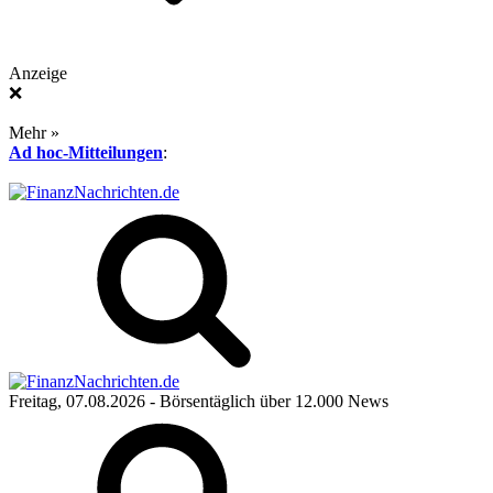
Anzeige
❌
Mehr »
Ad hoc-Mitteilungen
:
Freitag, 07.08.2026
- Börsentäglich über 12.000 News