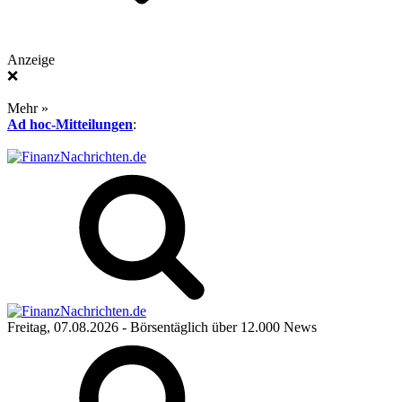
Anzeige
❌
Mehr »
Ad hoc-Mitteilungen
:
Freitag, 07.08.2026
- Börsentäglich über 12.000 News