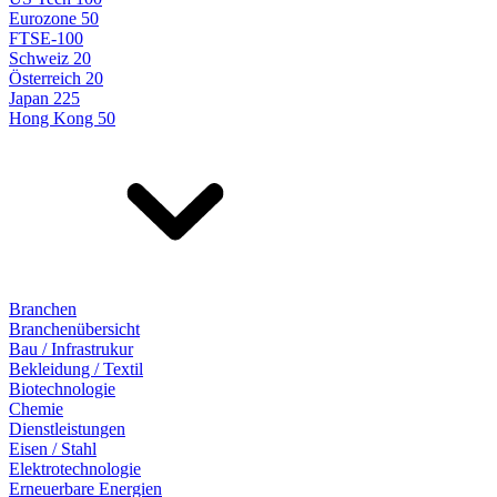
Eurozone 50
FTSE-100
Schweiz 20
Österreich 20
Japan 225
Hong Kong 50
Branchen
Branchenübersicht
Bau / Infrastrukur
Bekleidung / Textil
Biotechnologie
Chemie
Dienstleistungen
Eisen / Stahl
Elektrotechnologie
Erneuerbare Energien