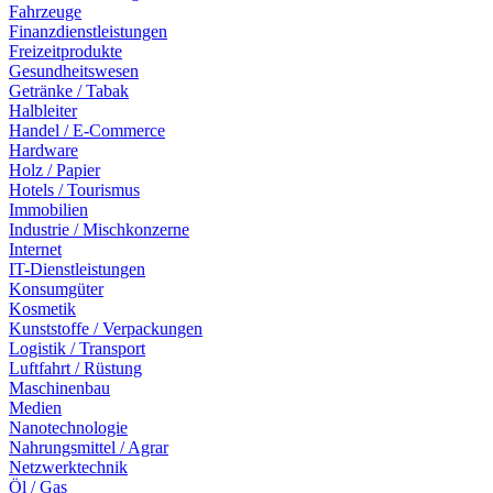
Fahrzeuge
Finanzdienstleistungen
Freizeitprodukte
Gesundheitswesen
Getränke / Tabak
Halbleiter
Handel / E-Commerce
Hardware
Holz / Papier
Hotels / Tourismus
Immobilien
Industrie / Mischkonzerne
Internet
IT-Dienstleistungen
Konsumgüter
Kosmetik
Kunststoffe / Verpackungen
Logistik / Transport
Luftfahrt / Rüstung
Maschinenbau
Medien
Nanotechnologie
Nahrungsmittel / Agrar
Netzwerktechnik
Öl / Gas