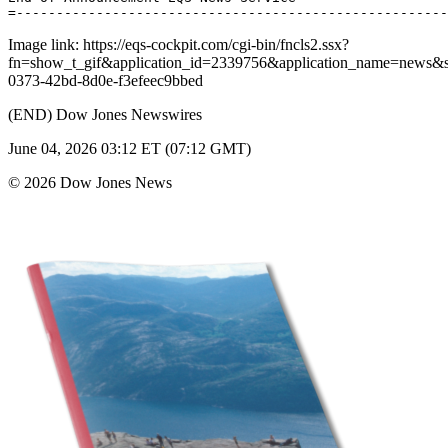
Image link: https://eqs-cockpit.com/cgi-bin/fncls2.ssx?
fn=show_t_gif&application_id=2339756&application_name=news
0373-42bd-8d0e-f3efeec9bbed
(END) Dow Jones Newswires
June 04, 2026 03:12 ET (07:12 GMT)
© 2026 Dow Jones News