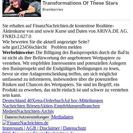
Sie erhalten auf FinanzNachrichten.de kostenlose Realtime-
Aktienkurse von
und
sowie Kurse und Daten von
ARIVA.DE AG
.
FNRD-2.627.0
Wie bewerten Sie die aktuell angezeigte Seite?
sehr gut
1
2
3
4
5
6
schlecht
Problem melden
Werbehinweise:
Die Billigung des Basisprospekts durch die BaFin
ist nicht als ihre Befürwortung der angebotenen Wertpapiere zu
verstehen. Wir empfehlen Interessenten und potenziellen Anlegern
den Basisprospekt und die Endgültigen Bedingungen zu lesen,
bevor sie eine Anlageentscheidung treffen, um sich möglichst
umfassend zu informieren, insbesondere über die potenziellen
Risiken und Chancen des Wertpapiers. Sie sind im Begriff, ein
Produkt zu erwerben, das nicht einfach ist und schwer zu verstehen
sein kann.
Deutschland 40
Xetra-Orderbuch
Ad hoc-Mitteilungen
Nachrichten Börsen
Aktien-Empfehlungen
Branchen
Medien
Nachrichten-Archiv
Mediadaten
Datenschutzeinstellungen
Impressum | AGB | Disclaimer | Datenschutz