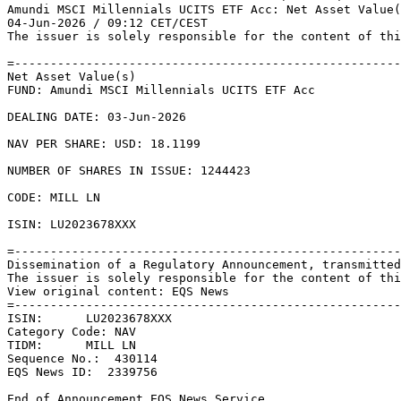
Amundi MSCI Millennials UCITS ETF Acc: Net Asset Value(
04-Jun-2026 / 09:12 CET/CEST 

The issuer is solely responsible for the content of thi
=------------------------------------------------------
Net Asset Value(s) 

FUND: Amundi MSCI Millennials UCITS ETF Acc 

DEALING DATE: 03-Jun-2026 

NAV PER SHARE: USD: 18.1199 

NUMBER OF SHARES IN ISSUE: 1244423 

CODE: MILL LN 

ISIN: LU2023678XXX 

=------------------------------------------------------
Dissemination of a Regulatory Announcement, transmitted
The issuer is solely responsible for the content of thi
View original content: EQS News 

=------------------------------------------------------
ISIN:      LU2023678XXX 

Category Code: NAV 

TIDM:      MILL LN 

Sequence No.:  430114 

EQS News ID:  2339756 

End of Announcement EQS News Service 
