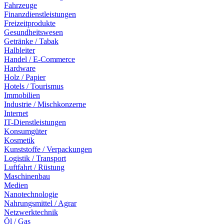
Fahrzeuge
Finanzdienstleistungen
Freizeitprodukte
Gesundheitswesen
Getränke / Tabak
Halbleiter
Handel / E-Commerce
Hardware
Holz / Papier
Hotels / Tourismus
Immobilien
Industrie / Mischkonzerne
Internet
IT-Dienstleistungen
Konsumgüter
Kosmetik
Kunststoffe / Verpackungen
Logistik / Transport
Luftfahrt / Rüstung
Maschinenbau
Medien
Nanotechnologie
Nahrungsmittel / Agrar
Netzwerktechnik
Öl / Gas