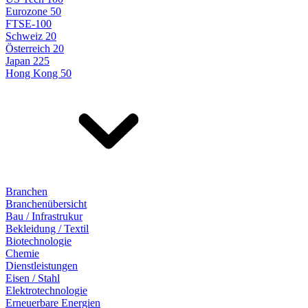
Eurozone 50
FTSE-100
Schweiz 20
Österreich 20
Japan 225
Hong Kong 50
Branchen
Branchenübersicht
Bau / Infrastrukur
Bekleidung / Textil
Biotechnologie
Chemie
Dienstleistungen
Eisen / Stahl
Elektrotechnologie
Erneuerbare Energien