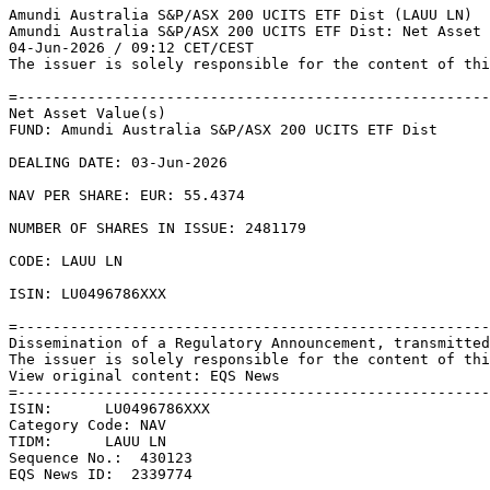
Amundi Australia S&P/ASX 200 UCITS ETF Dist (LAUU LN) 

Amundi Australia S&P/ASX 200 UCITS ETF Dist: Net Asset 
04-Jun-2026 / 09:12 CET/CEST 

The issuer is solely responsible for the content of thi
=------------------------------------------------------
Net Asset Value(s) 

FUND: Amundi Australia S&P/ASX 200 UCITS ETF Dist 

DEALING DATE: 03-Jun-2026 

NAV PER SHARE: EUR: 55.4374 

NUMBER OF SHARES IN ISSUE: 2481179 

CODE: LAUU LN 

ISIN: LU0496786XXX 

=------------------------------------------------------
Dissemination of a Regulatory Announcement, transmitted
The issuer is solely responsible for the content of thi
View original content: EQS News 

=------------------------------------------------------
ISIN:      LU0496786XXX 

Category Code: NAV 

TIDM:      LAUU LN 

Sequence No.:  430123 

EQS News ID:  2339774 
