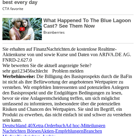
Sie erhalten auf FinanzNachrichten.de kostenlose Realtime-
Aktienkurse von
und
sowie Kurse und Daten von
ARIVA.DE AG
.
FNRD-2.627.0
Wie bewerten Sie die aktuell angezeigte Seite?
sehr gut
1
2
3
4
5
6
schlecht
Problem melden
Werbehinweise:
Die Billigung des Basisprospekts durch die BaFin
ist nicht als ihre Befürwortung der angebotenen Wertpapiere zu
verstehen. Wir empfehlen Interessenten und potenziellen Anlegern
den Basisprospekt und die Endgültigen Bedingungen zu lesen,
bevor sie eine Anlageentscheidung treffen, um sich möglichst
umfassend zu informieren, insbesondere über die potenziellen
Risiken und Chancen des Wertpapiers. Sie sind im Begriff, ein
Produkt zu erwerben, das nicht einfach ist und schwer zu verstehen
sein kann.
Deutschland 40
Xetra-Orderbuch
Ad hoc-Mitteilungen
Nachrichten Börsen
Aktien-Empfehlungen
Branchen