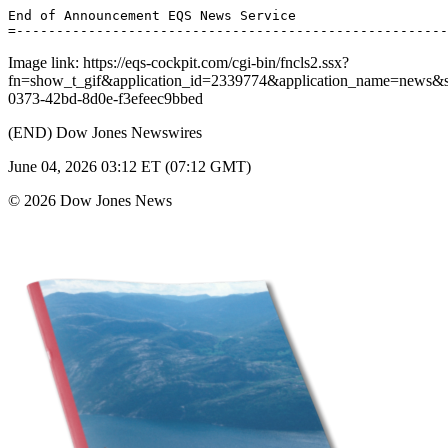
End of Announcement EQS News Service 

Image link: https://eqs-cockpit.com/cgi-bin/fncls2.ssx?
fn=show_t_gif&application_id=2339774&application_name=news
0373-42bd-8d0e-f3efeec9bbed
(END) Dow Jones Newswires
June 04, 2026 03:12 ET (07:12 GMT)
© 2026 Dow Jones News