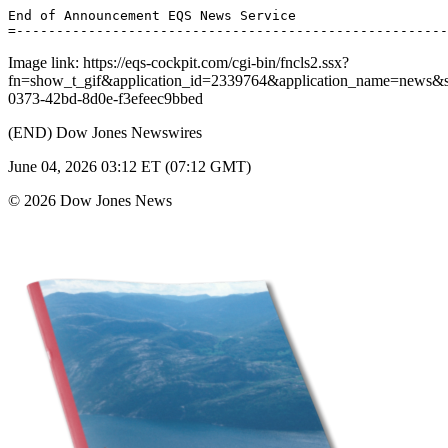
End of Announcement EQS News Service 

Image link: https://eqs-cockpit.com/cgi-bin/fncls2.ssx?
fn=show_t_gif&application_id=2339764&application_name=news
0373-42bd-8d0e-f3efeec9bbed
(END) Dow Jones Newswires
June 04, 2026 03:12 ET (07:12 GMT)
© 2026 Dow Jones News