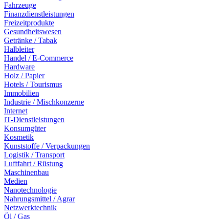
Fahrzeuge
Finanzdienstleistungen
Freizeitprodukte
Gesundheitswesen
Getränke / Tabak
Halbleiter
Handel / E-Commerce
Hardware
Holz / Papier
Hotels / Tourismus
Immobilien
Industrie / Mischkonzerne
Internet
IT-Dienstleistungen
Konsumgüter
Kosmetik
Kunststoffe / Verpackungen
Logistik / Transport
Luftfahrt / Rüstung
Maschinenbau
Medien
Nanotechnologie
Nahrungsmittel / Agrar
Netzwerktechnik
Öl / Gas