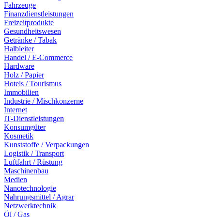
Fahrzeuge
Finanzdienstleistungen
Freizeitprodukte
Gesundheitswesen
Getränke / Tabak
Halbleiter
Handel / E-Commerce
Hardware
Holz / Papier
Hotels / Tourismus
Immobilien
Industrie / Mischkonzerne
Internet
IT-Dienstleistungen
Konsumgüter
Kosmetik
Kunststoffe / Verpackungen
Logistik / Transport
Luftfahrt / Rüstung
Maschinenbau
Medien
Nanotechnologie
Nahrungsmittel / Agrar
Netzwerktechnik
Öl / Gas