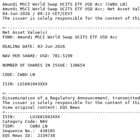
Amundi MSCI World Swap UCITS ETF USD Acc (CW8U LN) 

Amundi MSCI World Swap UCITS ETF USD Acc: Net Asset Val
04-Jun-2026 / 09:13 CET/CEST 

The issuer is solely responsible for the content of thi
=------------------------------------------------------
Net Asset Value(s) 

FUND: Amundi MSCI World Swap UCITS ETF USD Acc 

DEALING DATE: 03-Jun-2026 

NAV PER SHARE: USD: 781.5199 

NUMBER OF SHARES IN ISSUE: 138654 

CODE: CW8U LN 

ISIN: LU1681043XXX 

=------------------------------------------------------
Dissemination of a Regulatory Announcement, transmitted
The issuer is solely responsible for the content of thi
View original content: EQS News 

=------------------------------------------------------
ISIN:      LU1681043XXX 

Category Code: NAV 

TIDM:      CW8U LN 

Sequence No.:  430105 

EQS News ID:  2339738 
