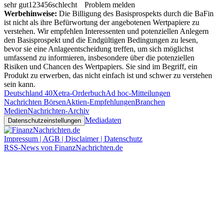
sehr gut
1
2
3
4
5
6
schlecht
Problem melden
Werbehinweise:
Die Billigung des Basisprospekts durch die BaFin
ist nicht als ihre Befürwortung der angebotenen Wertpapiere zu
verstehen. Wir empfehlen Interessenten und potenziellen Anlegern
den Basisprospekt und die Endgültigen Bedingungen zu lesen,
bevor sie eine Anlageentscheidung treffen, um sich möglichst
umfassend zu informieren, insbesondere über die potenziellen
Risiken und Chancen des Wertpapiers. Sie sind im Begriff, ein
Produkt zu erwerben, das nicht einfach ist und schwer zu verstehen
sein kann.
Deutschland 40
Xetra-Orderbuch
Ad hoc-Mitteilungen
Nachrichten Börsen
Aktien-Empfehlungen
Branchen
Medien
Nachrichten-Archiv
Mediadaten
Datenschutzeinstellungen
Impressum | AGB | Disclaimer | Datenschutz
RSS-News von FinanzNachrichten.de