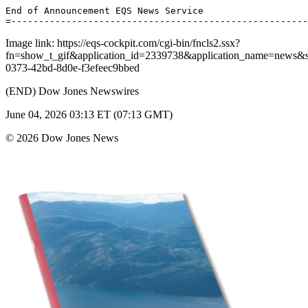
End of Announcement EQS News Service 

Image link: https://eqs-cockpit.com/cgi-bin/fncls2.ssx?
fn=show_t_gif&application_id=2339738&application_name=news
0373-42bd-8d0e-f3efeec9bbed
(END) Dow Jones Newswires
June 04, 2026 03:13 ET (07:13 GMT)
© 2026 Dow Jones News