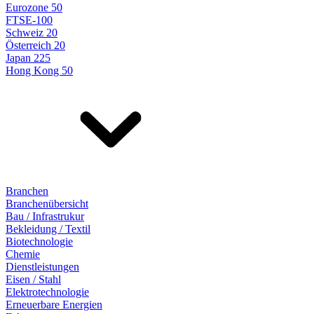
Eurozone 50
FTSE-100
Schweiz 20
Österreich 20
Japan 225
Hong Kong 50
Branchen
Branchenübersicht
Bau / Infrastrukur
Bekleidung / Textil
Biotechnologie
Chemie
Dienstleistungen
Eisen / Stahl
Elektrotechnologie
Erneuerbare Energien