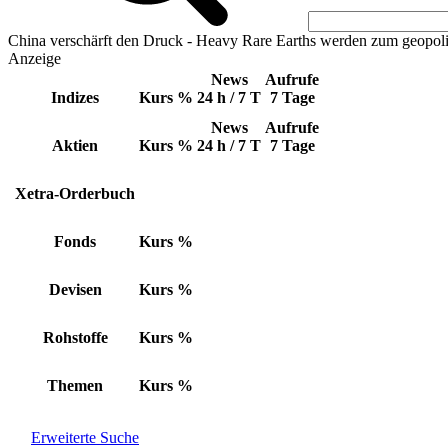
China verschärft den Druck - Heavy Rare Earths werden zum geopoli
Anzeige
News
Aufrufe
Indizes
Kurs
%
24 h / 7 T
7 Tage
News
Aufrufe
Aktien
Kurs
%
24 h / 7 T
7 Tage
Xetra-Orderbuch
Fonds
Kurs
%
Devisen
Kurs
%
Rohstoffe
Kurs
%
Themen
Kurs
%
Erweiterte Suche