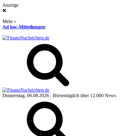
Anzeige
❌
Mehr »
Ad hoc-Mitteilungen
:
Donnerstag, 06.08.2026
- Börsentäglich über 12.000 News