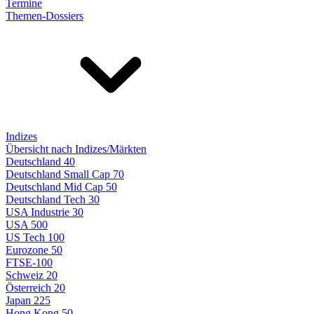
Termine
Themen-Dossiers
Indizes
Übersicht nach Indizes/Märkten
Deutschland 40
Deutschland Small Cap 70
Deutschland Mid Cap 50
Deutschland Tech 30
USA Industrie 30
USA 500
US Tech 100
Eurozone 50
FTSE-100
Schweiz 20
Österreich 20
Japan 225
Hong Kong 50