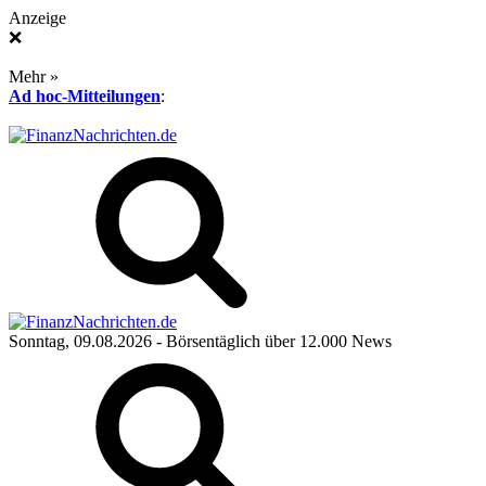
Anzeige
❌
Mehr »
Ad hoc-Mitteilungen
:
Sonntag, 09.08.2026
- Börsentäglich über 12.000 News