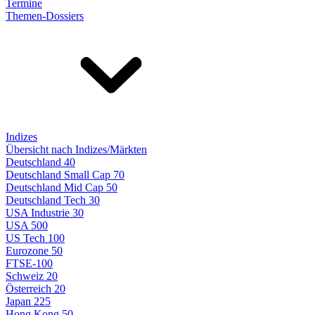
Termine
Themen-Dossiers
Indizes
Übersicht nach Indizes/Märkten
Deutschland 40
Deutschland Small Cap 70
Deutschland Mid Cap 50
Deutschland Tech 30
USA Industrie 30
USA 500
US Tech 100
Eurozone 50
FTSE-100
Schweiz 20
Österreich 20
Japan 225
Hong Kong 50