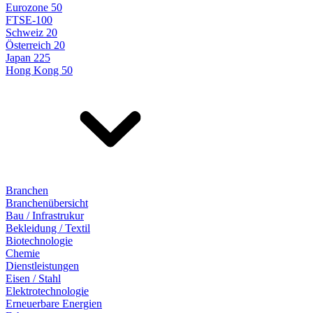
Eurozone 50
FTSE-100
Schweiz 20
Österreich 20
Japan 225
Hong Kong 50
Branchen
Branchenübersicht
Bau / Infrastrukur
Bekleidung / Textil
Biotechnologie
Chemie
Dienstleistungen
Eisen / Stahl
Elektrotechnologie
Erneuerbare Energien