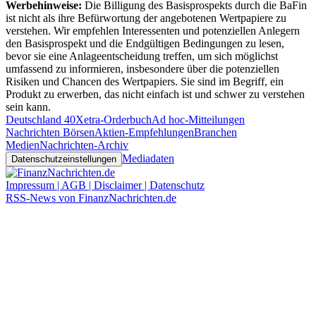
Werbehinweise:
Die Billigung des Basisprospekts durch die BaFin
ist nicht als ihre Befürwortung der angebotenen Wertpapiere zu
verstehen. Wir empfehlen Interessenten und potenziellen Anlegern
den Basisprospekt und die Endgültigen Bedingungen zu lesen,
bevor sie eine Anlageentscheidung treffen, um sich möglichst
umfassend zu informieren, insbesondere über die potenziellen
Risiken und Chancen des Wertpapiers. Sie sind im Begriff, ein
Produkt zu erwerben, das nicht einfach ist und schwer zu verstehen
sein kann.
Deutschland 40
Xetra-Orderbuch
Ad hoc-Mitteilungen
Nachrichten Börsen
Aktien-Empfehlungen
Branchen
Medien
Nachrichten-Archiv
Mediadaten
Datenschutzeinstellungen
Impressum | AGB | Disclaimer | Datenschutz
RSS-News von FinanzNachrichten.de