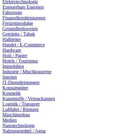
Elektrotechnologie
Erneuerbare Energien
Fahrzeuge
Finanzdienstleistungen
Freizeitprodukte
Gesundheitswesen
Getränke / Tabak
Halbleiter
Handel / E-Commerce
Hardware
Holz / Papier
Hotels / Tourismus
Immobilien
Industrie / Mischkonzerne
Internet
IT-Dienstleistungen
Konsumgüter
Kosmetik
Kunststoffe / Verpackungen
Logistik / Transport
Luftfahrt / Rüstung
Maschinenbau
Medien
Nanotechnologie
Nahrungsmittel / Agrar