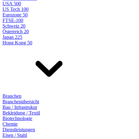
USA 500
US Tech 100
Eurozone 50
FTSE-100
Schweiz 20
Österreich 20
Japan 225
Hong Kong 50
Branchen
Branchenübersicht
Bau / Infrastrukur
Bekleidung / Textil
Biotechnologie
Chemie
Dienstleistungen
Eisen / Stahl