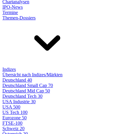
Chartanalysen
IPO-News
Termine
Themen-Dossiers
Indizes
Übersicht nach Indizes/Märkten
Deutschland 40
Deutschland Small Cap 70
Deutschland Mid Cap 50
Deutschland Tech 30
USA Industrie 30
USA 500
US Tech 100
Eurozone 50
FTSE-100
Schweiz 20
Österreich 20