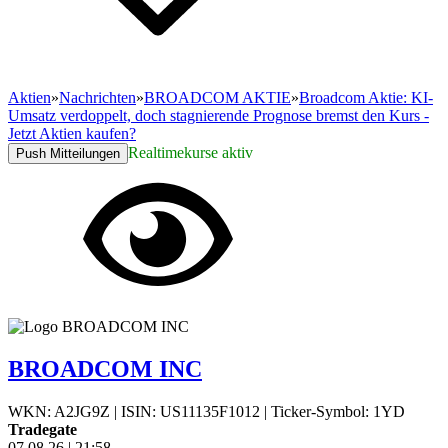
Aktien
»
Nachrichten
»
BROADCOM AKTIE
»
Broadcom Aktie: KI-
Umsatz verdoppelt, doch stagnierende Prognose bremst den Kurs -
Jetzt Aktien kaufen?
Realtimekurse aktiv
Push Mitteilungen
BROADCOM INC
WKN: A2JG9Z
|
ISIN: US11135F1012
|
Ticker-Symbol: 1YD
Tradegate
07.08.26
|
21:58