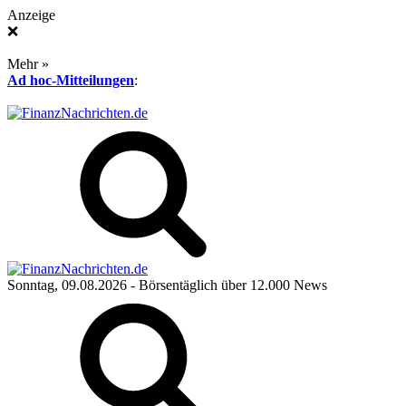
Anzeige
❌
Mehr »
Ad hoc-Mitteilungen
:
Sonntag, 09.08.2026
- Börsentäglich über 12.000 News