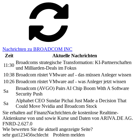
Nachrichten zu BROADCOM INC
Zeit
Aktuelle Nachrichten
Broadcoms strategische Transformation: KI-Partnerschaften
11:30
und Milliarden-Deals im Fokus
10:38
Broadcom rüstet VMware auf - das müssen Anleger wissen
10:26
Broadcom rüstet VMware auf - was Anleger jetzt wissen
Broadcom (AVGO) Pairs AI Chip Boom With A Software
Sa
Security Push
Alphabet CEO Sundar Pichai Just Made a Decision That
Sa
Could Move Nvidia and Broadcom Stock
Sie erhalten auf FinanzNachrichten.de kostenlose Realtime-
Aktienkurse von
und
sowie Kurse und Daten von
ARIVA.DE AG
.
FNRD-2.627.0
Wie bewerten Sie die aktuell angezeigte Seite?
sehr gut
1
2
3
4
5
6
schlecht
Problem melden