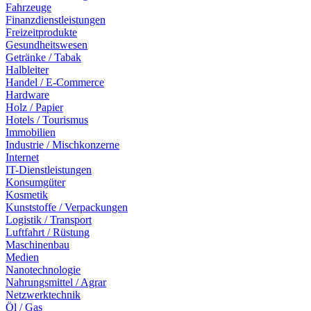
Fahrzeuge
Finanzdienstleistungen
Freizeitprodukte
Gesundheitswesen
Getränke / Tabak
Halbleiter
Handel / E-Commerce
Hardware
Holz / Papier
Hotels / Tourismus
Immobilien
Industrie / Mischkonzerne
Internet
IT-Dienstleistungen
Konsumgüter
Kosmetik
Kunststoffe / Verpackungen
Logistik / Transport
Luftfahrt / Rüstung
Maschinenbau
Medien
Nanotechnologie
Nahrungsmittel / Agrar
Netzwerktechnik
Öl / Gas