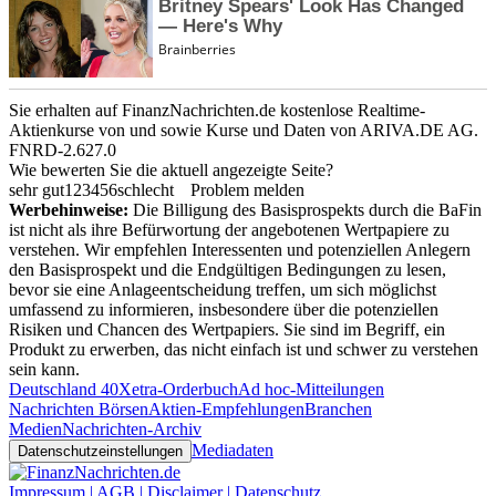
Sie erhalten auf FinanzNachrichten.de kostenlose Realtime-
Aktienkurse von
und
sowie Kurse und Daten von
ARIVA.DE AG
.
FNRD-2.627.0
Wie bewerten Sie die aktuell angezeigte Seite?
sehr gut
1
2
3
4
5
6
schlecht
Problem melden
Werbehinweise:
Die Billigung des Basisprospekts durch die BaFin
ist nicht als ihre Befürwortung der angebotenen Wertpapiere zu
verstehen. Wir empfehlen Interessenten und potenziellen Anlegern
den Basisprospekt und die Endgültigen Bedingungen zu lesen,
bevor sie eine Anlageentscheidung treffen, um sich möglichst
umfassend zu informieren, insbesondere über die potenziellen
Risiken und Chancen des Wertpapiers. Sie sind im Begriff, ein
Produkt zu erwerben, das nicht einfach ist und schwer zu verstehen
sein kann.
Deutschland 40
Xetra-Orderbuch
Ad hoc-Mitteilungen
Nachrichten Börsen
Aktien-Empfehlungen
Branchen
Medien
Nachrichten-Archiv
Mediadaten
Datenschutzeinstellungen
Impressum | AGB | Disclaimer | Datenschutz