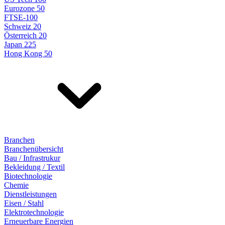
Eurozone 50
FTSE-100
Schweiz 20
Österreich 20
Japan 225
Hong Kong 50
Branchen
Branchenübersicht
Bau / Infrastrukur
Bekleidung / Textil
Biotechnologie
Chemie
Dienstleistungen
Eisen / Stahl
Elektrotechnologie
Erneuerbare Energien