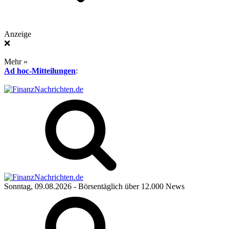
Anzeige
❌
Mehr »
Ad hoc-Mitteilungen
:
Sonntag, 09.08.2026
- Börsentäglich über 12.000 News