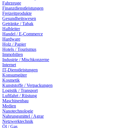
Fahrzeuge
Finanzdienstleistungen
Freizeitprodukte
Gesundheitswesen
Getränke / Tabak
Halbleiter
Handel / E-Commerce
Hardware
Holz / Papier
Hotels / Tourismus
Immobilien
Industrie / Mischkonzerne
Internet
IT-Dienstleistungen
Konsumgüter
Kosmetik
Kunststoffe / Verpackungen
Logistik / Transport
Luftfahrt / Rüstung
Maschinenbau
Medien
Nanotechnologie
Nahrungsmittel / Agrar
Netzwerktechnik
Öl / Gas